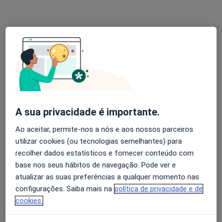
Dr. Pedro Mota
Psiquiatra
12 opiniões
R. de Santa Catarina 1489, 4000-099 Porto, Porto
•
Mapa
Casa de Saúde de Santa Catarina
Consulta psiquiatrica
Serviço gratuito
A sua privacidade é importante.
Esse especialista não oferece agendamento online para esse endereço.
Ao aceitar, permite-nos a nós e aos nossos parceiros
utilizar cookies (ou tecnologias semelhantes) para
Solicite um atendimento
recolher dados estatísticos e fornecer conteúdo com
base nos seus hábitos de navegação. Pode ver e
atualizar as suas preferências a qualquer momento nas
configurações. Saiba mais na
política de privacidade e de
cookies.