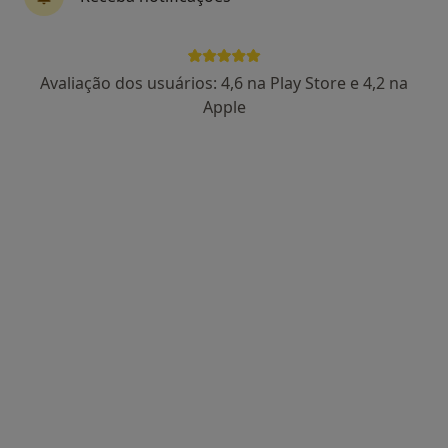
Dra. Elsa Rocha Fernandes
Avaliação dos usuários: 4,6 na Play Store e 4,2 na
Psiquiatra
Apple
15 opiniões
Praceta Cidade da Praia 160, Porto
•
Mapa
Dra. Elsa Rocha Fernandes - Médica psiquiatra
Consulta psiquiatrica
Serviço gratuito
Esse especialista não oferece agendamento online para esse endereço.
Solicite um atendimento