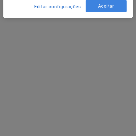
Aceitar
Editar configurações
Dra. Lídia Sousa Bom
Psiquiatra
Estádio Dragão Entrada Nascente, Porto
•
Mapa
Clínica Espregueira - Estádio do Dragão
Consulta psiquiatrica
Serviço gratuito
Esse especialista não oferece agendamento online para esse endereço.
Solicite um atendimento