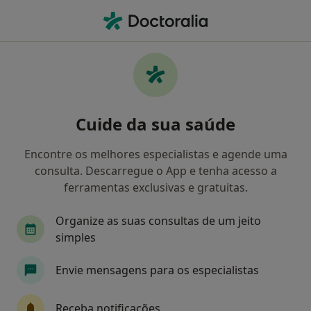
Men
Consulta Psiquiatrica • Porto, Porto
Filters
• 1
Mapa
Consulta psiquiatrica, Porto
Cuide da sua saúde
Como classificamos os resultados
Encontre os melhores especialistas e agende uma
consulta. Descarregue o App e tenha acesso a
Qual é a especialização que procura?
ferramentas exclusivas e gratuitas.
Psiquiatra
Clínico geral
Terapeuta altern
Organize as suas consultas de um jeito
simples
Envie mensagens para os especialistas
Receba notificações