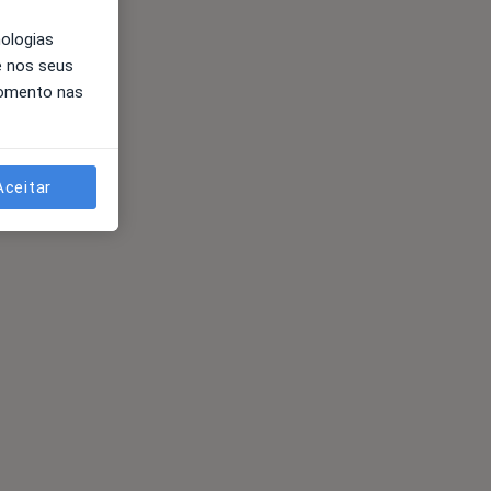
nologias
e nos seus
momento nas
Aceitar