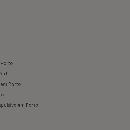
 Porto
Porto
 em Porto
to
pulsivo em Porto
oenças mais tratadas