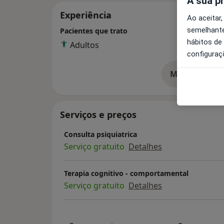
A sua p
Experiência
Ao aceitar,
semelhante
Pacientes que trato
hábitos de
Adultos
configuraç
Mostrar mais
so
Serviços e preços
Consulta psiquiatrica
Serviço gratuito
Detalhes
Terapia cognitivo - comportamental
Serviço gratuito
Detalhes