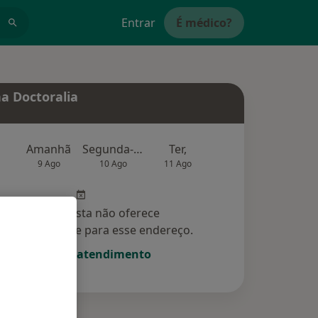
Entrar
É médico?
a Doctoralia
Amanhã
Segunda-feira
Ter,
Qua
Qui,
9 Ago
10 Ago
11 Ago
12 Ago
13 Ag
Esse especialista não oferece
amento online para esse endereço.
Solicite um atendimento