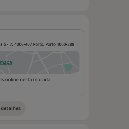
 6 - 7, 4000-407 Porto,
Porto
4000-288
 mapa
re num novo separador
rvas online nesta morada
 detalhes
bre o endereço