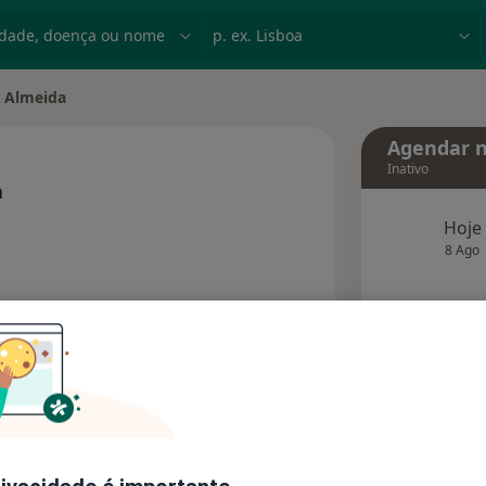
dade, doença ou nome
p. ex. Lisboa
 Almeida
Agendar n
Inativo
a
s especializações
Hoje
8 Ago
agend
Solicite um atendimento
Consultórios
Opiniões (1)