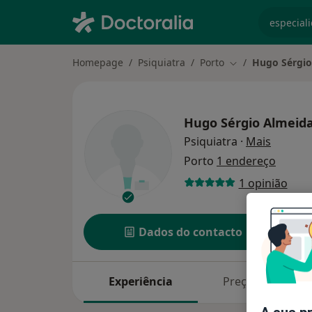
especiali
Homepage
Psiquiatra
Porto
Hugo Sérgio
Mudar de cidade
Hugo Sérgio Almeid
sobre a
Psiquiatra
·
Mais
Porto
1 endereço
1 opinião
Dados do contacto
Experiência
Preços