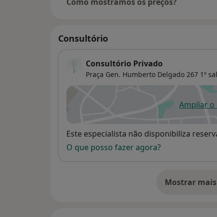
Como mostramos os preços?
Consultório
Consultório Privado
Praça Gen. Humberto Delgado 267 1º sala
Ampliar o
ab
Disponibilidade
Este especialista não disponibiliza rese
O que posso fazer agora?
Mostrar mais
so