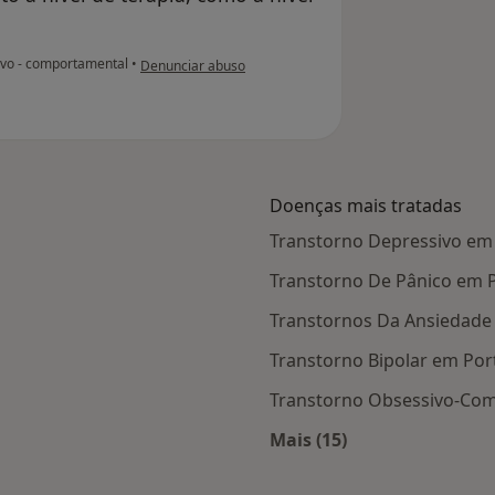
na opinião do utilizador JD
ivo - comportamental
•
Denunciar abuso
Doenças mais tratadas
Transtorno Depressivo em
Transtorno De Pânico em 
Transtornos Da Ansiedade
Transtorno Bipolar em Por
Transtorno Obsessivo-Com
Mais (15)
 Porto
Mais na categoria: D