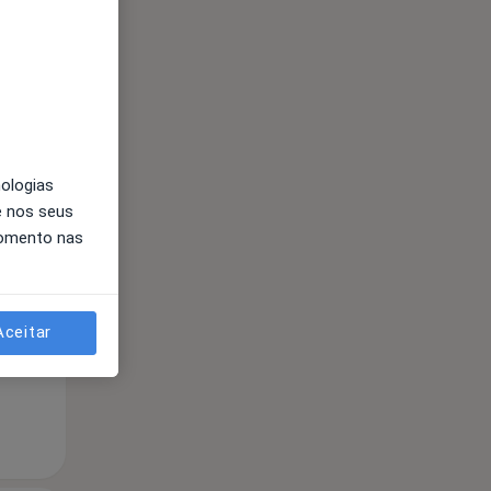
nologias
Qua
Qui,
Sex,
e nos seus
12 Ago
13 Ago
14 Ago
momento nas
Aceitar