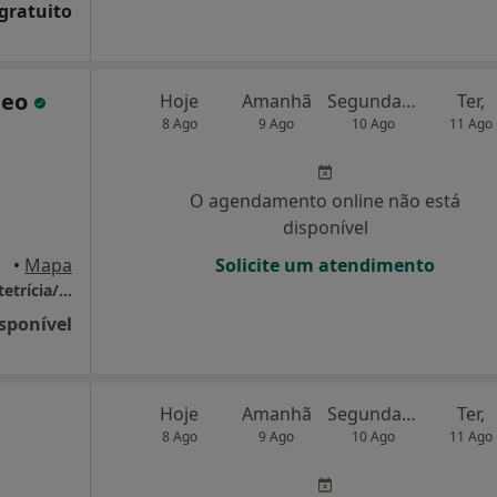
 gratuito
teo
Hoje
Amanhã
Segunda-feira
Ter,
8 Ago
9 Ago
10 Ago
11 Ago
O agendamento online não está
disponível
•
Mapa
Solicite um atendimento
Dr Celeste Pereira - Serviços Clínicos de Obstetrícia/Ginecologia Unipessoal
sponível
Hoje
Amanhã
Segunda-feira
Ter,
8 Ago
9 Ago
10 Ago
11 Ago