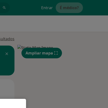
Entrar
É médico?
sultados
Ampliar mapa
Qua
Qui,
Sex,
12 Ago
13 Ago
14 Ago