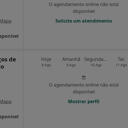
O agendamento online não está
disponível
Mapa
Solicite um atendimento
sponível
ços de
Hoje
Amanhã
Segunda-feira
Ter,
io
8 Ago
9 Ago
10 Ago
11 Ago
O agendamento online não está
disponível
Mapa
Mostrar perfil
sponível