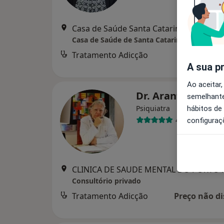
Casa de Saúde Santa Cat
Casa de Saúde de Santa Catarina
Tratamento Adicção
A sua p
Ao aceitar,
Dr. Arantes Gonç
semelhante
Psiquiatra
hábitos de
4 opiniões
configuraç
CLINICA DE SAUDE MENTAL D
Consultório privado
Tratamento Adicção
Preço não di