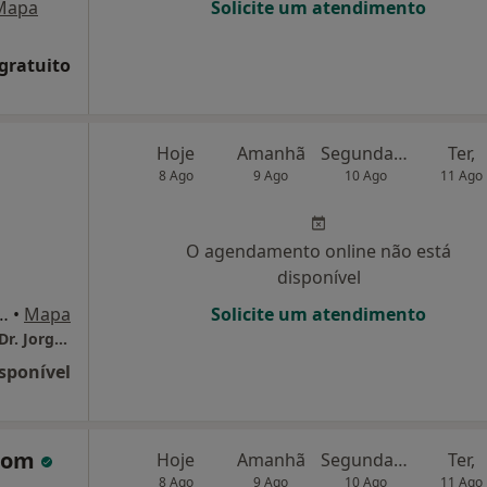
Mapa
Solicite um atendimento
 gratuito
Hoje
Amanhã
Segunda-feira
Ter,
8 Ago
9 Ago
10 Ago
11 Ago
O agendamento online não está
disponível
do Direito Frente, Vila Nova de Gaia
•
Mapa
Solicite um atendimento
Clinica Psiquiatria Psicologia e Psicoterapia Dr. Jorge Bouça Lda.
sponível
 Bom
Hoje
Amanhã
Segunda-feira
Ter,
8 Ago
9 Ago
10 Ago
11 Ago