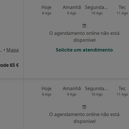
Hoje
Amanhã
Segunda-feira
Ter,
8 Ago
9 Ago
10 Ago
11 Ago
O agendamento online não está
disponível
 Barbosa, 44 Sala 10, Porto
•
Mapa
Solicite um atendimento
esde 65 €
Hoje
Amanhã
Segunda-feira
Ter,
8 Ago
9 Ago
10 Ago
11 Ago
O agendamento online não está
disponível