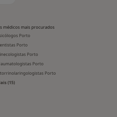
s médicos mais procurados
sicólogos Porto
entistas Porto
inecologistas Porto
raumatologistas Porto
torrinolaringologistas Porto
ais (15)
Porto
Mais na categoria: Os médicos mais procurados