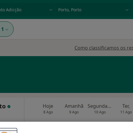
dade, doença ou nome
p. ex. Lisboa
1
Como classificamos os re
nto
Hoje
Amanhã
Segunda-feira
Ter,
8 Ago
9 Ago
10 Ago
11 Ago
O agendamento online não está