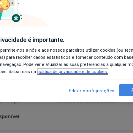
disponível
arinaRua de Santa Catarina, 1491, Porto
•
Mapa
Mostrar número
75 €
rivacidade é importante.
 permite-nos a nós e aos nossos parceiros utilizar cookies (ou tec
alves
Hoje
Amanhã
Segunda-feira
Ter,
s) para recolher dados estatísticos e fornecer conteúdo com bas
8 Ago
9 Ago
10 Ago
11 Ago
 navegação. Pode ver e atualizar as suas preferências a qualquer 
ões. Saiba mais na
política de privacidade e de cookies.
O agendamento online não está
disponível
Editar configurações
O PORTO - AVENIDA DA FRANÇA 352 5º, Porto
•
Mapa
Solicite um atendimento
sponível