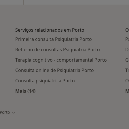
Serviços relacionados em Porto
O
Primeira consulta Psiquiatria Porto
P
Retorno de consultas Psiquiatria Porto
D
Terapia cognitivo - comportamental Porto
G
Consulta online de Psiquiatria Porto
T
Consulta psiquiatrica Porto
O
Mais (14)
M
em Porto
Mais na categoria: Serviços relacionados em 
Porto
r de cidade
Mudar de cidade