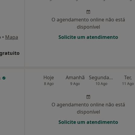
O agendamento online não está
disponível
o
•
Mapa
Solicite um atendimento
 gratuito
a
Hoje
Amanhã
Segunda-feira
Ter,
8 Ago
9 Ago
10 Ago
11 Ago
O agendamento online não está
disponível
Solicite um atendimento