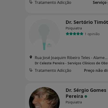
Tratamento Adicção
Serviço
Dr. Sertório Timó
Psiquiatra
1 opinião
Rua José Joaquim Ribeiro Teles - Alameda do Parque Urbano (1.º andar) || Disponilidade para atendimentos por marcação em, Ermesinde
Tratamento Adicção
Preço não di
Dr. Sérgio Gomes
Pereira
Psiquiatra