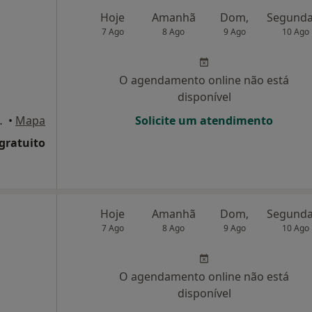
Hoje
Amanhã
Dom,
7 Ago
8 Ago
9 Ago
10 Ago
O agendamento online não está
disponível
ala 6 - 7, Porto
•
Mapa
Solicite um atendimento
 gratuito
Hoje
Amanhã
Dom,
7 Ago
8 Ago
9 Ago
10 Ago
O agendamento online não está
disponível