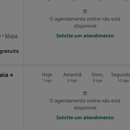
O agendamento online não está
disponível
o
•
Mapa
Solicite um atendimento
 gratuito
Maia
Hoje
Amanhã
Dom,
7 Ago
8 Ago
9 Ago
10 Ago
O agendamento online não está
disponível
Solicite um atendimento