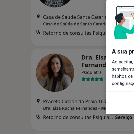
Casa de Saúde Santa Cat
Casa de Saúde de Santa Catarina
Retorno de consultas Psiquiatria
d
A sua p
Dra. Elsa Rocha
Ao aceitar,
Fernandes
semelhante
Psiquiatra
hábitos de
15 opiniões
configuraç
Praceta Cidade da Praia 160, Porto
•
Ma
Dra. Elsa Rocha Fernandes - Médica psiquiat
Retorno de consultas Psiquiatria
Serviço