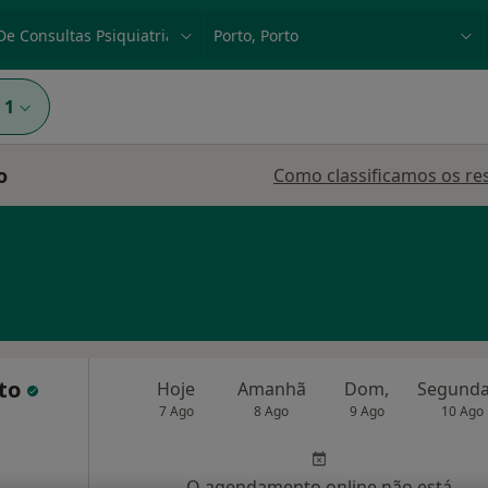
dade, doença ou nome
p. ex. Lisboa
1
o
Como classificamos os re
nto
Hoje
Amanhã
Dom,
7 Ago
8 Ago
9 Ago
10 Ago
O agendamento online não está