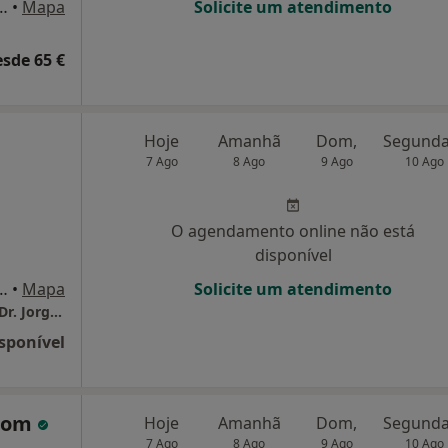
 Barbosa, 44 Sala 10, Porto
•
Mapa
Solicite um atendimento
esde 65 €
Hoje
Amanhã
Dom,
7 Ago
8 Ago
9 Ago
10 Ago
O agendamento online não está
disponível
do Direito Frente, Vila Nova de Gaia
•
Mapa
Solicite um atendimento
Clinica Psiquiatria Psicologia e Psicoterapia Dr. Jorge Bouça Lda.
sponível
 Bom
Hoje
Amanhã
Dom,
7 Ago
8 Ago
9 Ago
10 Ago