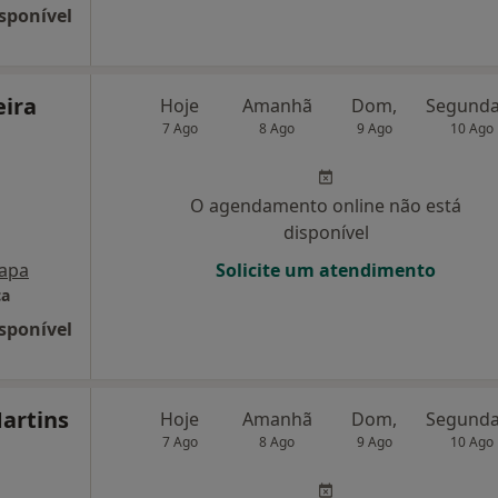
sponível
eira
Hoje
Amanhã
Dom,
7 Ago
8 Ago
9 Ago
10 Ago
O agendamento online não está
disponível
apa
Solicite um atendimento
ca
sponível
artins
Hoje
Amanhã
Dom,
7 Ago
8 Ago
9 Ago
10 Ago