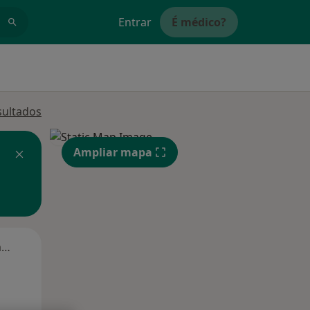
Entrar
É médico?
sultados
Ampliar mapa
Segunda-feira
Ter,
Qua
Qui,
11 Ago
12 Ago
13 Ago