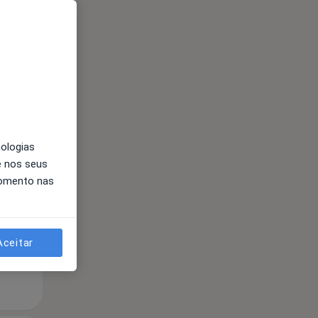
Segunda-feira
Ter,
Qua
Qui,
nologias
11 Ago
12 Ago
13 Ago
e nos seus
momento nas
Aceitar