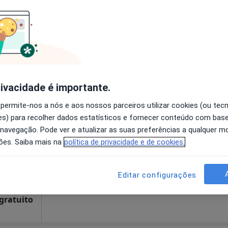
disponível
arinaRua de Santa Catarina, 1491, Porto
•
Mapa
Mostrar número
esde 75 €
rivacidade é importante.
Hoje
Amanhã
Dom,
 permite-nos a nós e aos nossos parceiros utilizar cookies (ou tec
7 Ago
8 Ago
9 Ago
10 Ago
s) para recolher dados estatísticos e fornecer conteúdo com bas
 navegação. Pode ver e atualizar as suas preferências a qualquer 
ões. Saiba mais na
política de privacidade e de cookies.
O agendamento online não está
disponível
pa
Solicite um atendimento
Editar configurações
ra
 gratuito