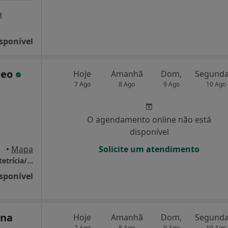
a
sponível
teo
Hoje
Amanhã
Dom,
7 Ago
8 Ago
9 Ago
10 Ago
O agendamento online não está
disponível
•
Mapa
Solicite um atendimento
Dr Celeste Pereira - Serviços Clínicos de Obstetrícia/Ginecologia Unipessoal
sponível
ina
Hoje
Amanhã
Dom,
7 Ago
8 Ago
9 Ago
10 Ago