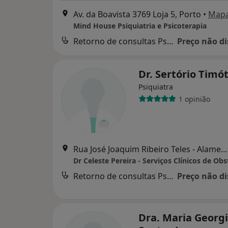
Av. da Boavista 3769 Loja 5, Porto
•
Map
Mind House Psiquiatria e Psicoterapia
Retorno de consultas Psiquiatria
Preço não di
Dr. Sertório Timó
Psiquiatra
1 opinião
Rua José Joaquim Ribeiro Teles - Alameda do Parque Urbano (1.º andar) || Disponilidade para atendimentos por marcação em, Ermesinde
Retorno de consultas Psiquiatria
Preço não di
Dra. Maria Georg