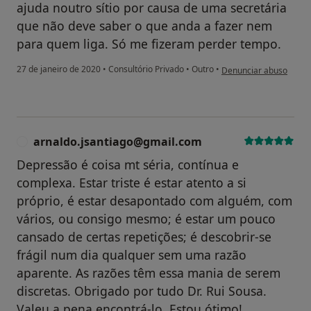
ajuda noutro sítio por causa de uma secretária
que não deve saber o que anda a fazer nem
para quem liga. Só me fizeram perder tempo.
na opinião do utilizado
27 de janeiro de 2020
•
Consultório Privado
•
Outro
•
Denunciar abuso
arnaldo.jsantiago@gmail.com
A
Depressão é coisa mt séria, contínua e
complexa. Estar triste é estar atento a si
próprio, é estar desapontado com alguém, com
vários, ou consigo mesmo; é estar um pouco
cansado de certas repetições; é descobrir-se
frágil num dia qualquer sem uma razão
aparente. As razões têm essa mania de serem
discretas. Obrigado por tudo Dr. Rui Sousa.
Valeu a pena encontrá-lo. Estou ótimo!