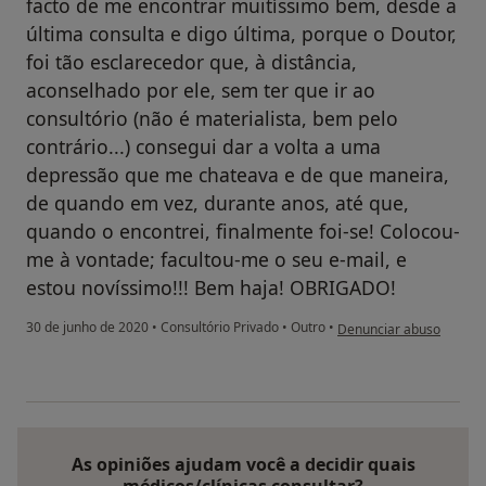
facto de me encontrar muitíssimo bem, desde a
última consulta e digo última, porque o Doutor,
foi tão esclarecedor que, à distância,
aconselhado por ele, sem ter que ir ao
consultório (não é materialista, bem pelo
contrário...) consegui dar a volta a uma
depressão que me chateava e de que maneira,
de quando em vez, durante anos, até que,
quando o encontrei, finalmente foi-se! Colocou-
me à vontade; facultou-me o seu e-mail, e
estou novíssimo!!! Bem haja! OBRIGADO!
na opinião do utilizador
30 de junho de 2020
•
Consultório Privado
•
Outro
•
Denunciar abuso
As opiniões ajudam você a decidir quais