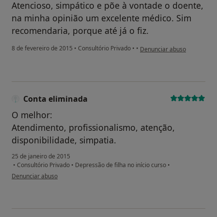
Atencioso, simpático e põe à vontade o doente,
na minha opinião um excelente médico. Sim
recomendaria, porque até já o fiz.
na opinião do utilizador Con
8 de fevereiro de 2015
•
Consultório Privado
•
•
Denunciar abuso
Conta eliminada
O melhor:
Atendimento, profissionalismo, atenção,
disponibilidade, simpatia.
25 de janeiro de 2015
•
Consultório Privado
•
Depressão de filha no início curso
•
na opinião do utilizador Conta eliminada
Denunciar abuso