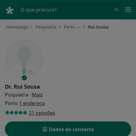
Men
O que procura?
Homepage
Psiquiatra
Porto
Rui Sousa
Mudar de cidade
Dr.
Rui Sousa
sobre as especializações
Psiquiatra
·
Mais
Porto
1 endereço
21 opiniões
Dados do contacto