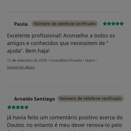
Paula.
Número de telefone verificado
P
Excelente profissional! Aconselho a todos os
amigos e conhecidos que necessitem de “
ajuda”. Bem haja!
12 de setembro de 2020
•
Consultório Privado
•
Outro
•
na opinião do utilizador Paula.
Denunciar abuso
Arnaldo Santiago
Número de telefone verificado
A
Já havia feito um comentário positivo acerca do
Doutor, no entanto é meu dever renova-lo pelo