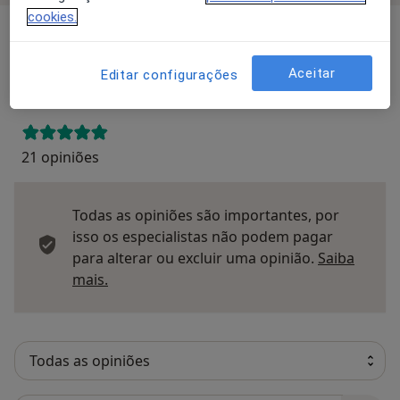
cookies.
Opinioes
Aceitar
Editar configurações
Enviar opinião
21 opiniões
Todas as opiniões são importantes, por
isso os especialistas não podem pagar
para alterar ou excluir uma opinião.
Saiba
Saber mais sobre pareceres
mais.