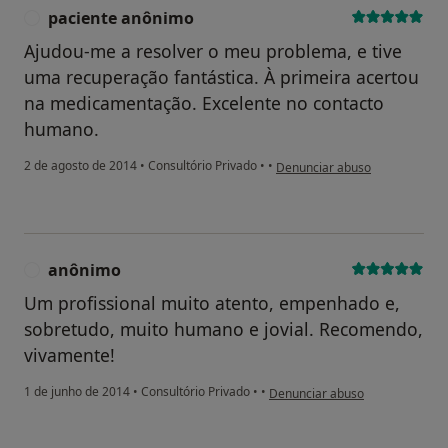
paciente anônimo
P
Ajudou-me a resolver o meu problema, e tive
uma recuperação fantástica. À primeira acertou
na medicamentação. Excelente no contacto
humano.
na opinião do utilizador pacie
2 de agosto de 2014
•
Consultório Privado
•
•
Denunciar abuso
anônimo
A
Um profissional muito atento, empenhado e,
sobretudo, muito humano e jovial. Recomendo,
vivamente!
na opinião do utilizador anônim
1 de junho de 2014
•
Consultório Privado
•
•
Denunciar abuso