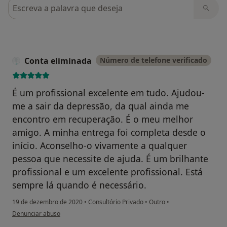
Pesquisar em opiniões
Conta eliminada
Número de telefone verificado
É um profissional excelente em tudo. Ajudou-
me a sair da depressão, da qual ainda me
encontro em recuperação. É o meu melhor
amigo. A minha entrega foi completa desde o
início. Aconselho-o vivamente a qualquer
pessoa que necessite de ajuda. É um brilhante
profissional e um excelente profissional. Está
sempre lá quando é necessário.
19 de dezembro de 2020
•
Consultório Privado
•
Outro
•
na opinião do utilizador Conta eliminada
Denunciar abuso