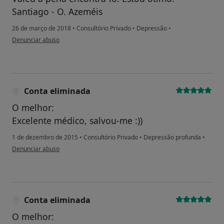
Santiago - O. Azeméis
26 de março de 2018
•
Consultório Privado
•
Depressão
•
na opinião do utilizador arnaldo.jsantiago@gmail.com
Denunciar abuso
Conta eliminada
O melhor:
Excelente médico, salvou-me :))
1 de dezembro de 2015
•
Consultório Privado
•
Depressão profunda
•
na opinião do utilizador Conta eliminada
Denunciar abuso
Conta eliminada
O melhor: