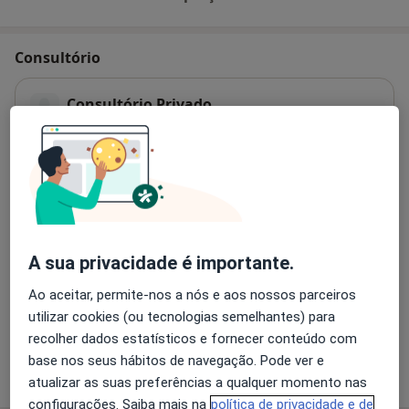
Consultório
Consultório Privado
R Campo Alegre, Edifício Botânico, 1306, Piso 5,
Sala 505,
Porto
4150-174
Ampliar o mapa
abre num novo separador
Disponibilidade
Este especialista não disponibiliza reservas online
A sua privacidade é importante.
nesta morada
Ao aceitar, permite-nos a nós e aos nossos parceiros
O que posso fazer agora?
utilizar cookies (ou tecnologias semelhantes) para
recolher dados estatísticos e fornecer conteúdo com
base nos seus hábitos de navegação. Pode ver e
Mostrar mais detalhes
sobre o endereço
atualizar as suas preferências a qualquer momento nas
configurações. Saiba mais na
política de privacidade e de