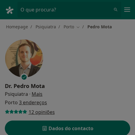
Men
O que procura?
Homepage
Psiquiatra
Porto
Pedro Mota
Mudar de cidade
Dr.
Pedro Mota
sobre as especializações
Psiquiatra
·
Mais
Porto
3 endereços
12 opiniões
Dados do contacto