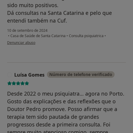
sido muito positivos.
Dá consultas na Santa Catarina e pelo que
entendi também na Cuf.
10 de setembro de 2024
•
Casa de Saúde de Santa Catarina
•
Consulta psiquiatrica
•
na opinião do utilizador Rui Fernandes
Denunciar abuso
Luísa Gomes
Número de telefone verificado
L
Desde 2022 o meu psiquiatra… agora no Porto.
Gosto das explicações e das reflexões que o
Doutor Pedro promove. Posso afirmar que a
terapia tem sido pautada de grandes
progressos desde a primeira consulta. Foi
sempre muito atencioso comigo, sempre