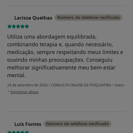
Larissa Quelhas
Número de telefone verificado
L
Utiliza uma abordagem equilibrada,
combinando terapia e, quando necessário,
medicação, sempre respeitando meus limites e
ouvindo minhas preocupações. Conseguiu
melhorar significativamente meu bem-estar
mental.
24 de setembro de 2024
•
CONSULTA ONLINE DE PSIQUIATRIA
•
Outro
na opinião do utilizador Larissa Quelhas
•
Denunciar abuso
Luís Fontes
Número de telefone verificado
L