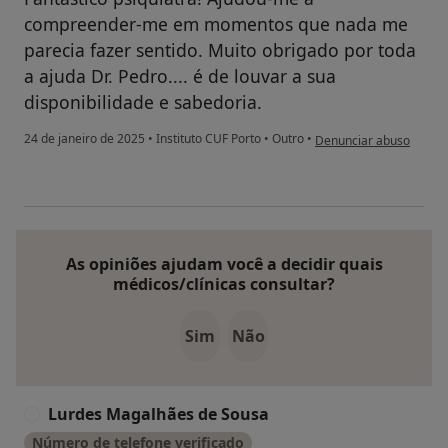
compreender-me em momentos que nada me
parecia fazer sentido. Muito obrigado por toda
a ajuda Dr. Pedro.... é de louvar a sua
disponibilidade e sabedoria.
na opinião do utilizado
24 de janeiro de 2025
•
Instituto CUF Porto
•
Outro
•
Denunciar abuso
As opiniões ajudam você a decidir quais
médicos/clínicas consultar?
Sim
Não
Lurdes Magalhães de Sousa
L
Número de telefone verificado