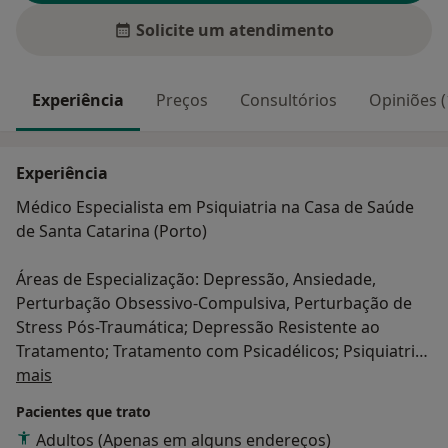
Solicite um atendimento
Experiência
Preços
Consultórios
Opiniões (
Experiência
Médico Especialista em Psiquiatria na Casa de Saúde
de Santa Catarina (Porto)
Áreas de Especialização: Depressão, Ansiedade,
Perturbação Obsessivo-Compulsiva, Perturbação de
Stress Pós-Traumática; Depressão Resistente ao
Tratamento; Tratamento com Psicadélicos; Psiquiatria
Sobre mim
Social e Cultural.
mais
Pacientes que trato
Doutorando em Medicina pela Escola de Medicina da
Adultos (Apenas em alguns endereços)
Universidade do Minho e investigador do Instituto de