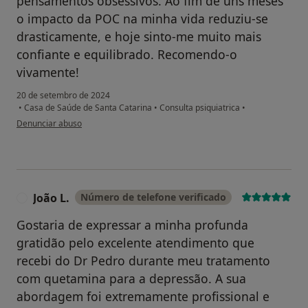
pensamentos obsessivos. Ao fim de uns meses
o impacto da POC na minha vida reduziu-se
drasticamente, e hoje sinto-me muito mais
confiante e equilibrado. Recomendo-o
vivamente!
20 de setembro de 2024
•
Casa de Saúde de Santa Catarina
•
Consulta psiquiatrica
•
na opinião do utilizador Luís Fontes
Denunciar abuso
João L.
Número de telefone verificado
J
Gostaria de expressar a minha profunda
gratidão pelo excelente atendimento que
recebi do Dr Pedro durante meu tratamento
com quetamina para a depressão. A sua
abordagem foi extremamente profissional e