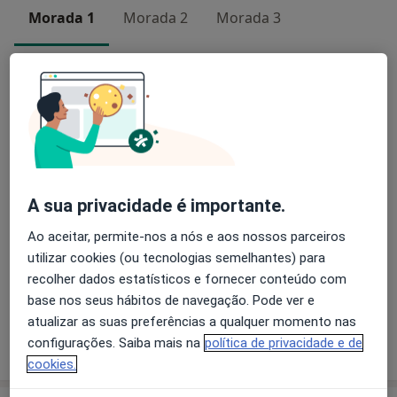
com Ketamina no Tratamento da Depressão
Morada 1
Morada 2
Morada 3
Autor e coordenador do livro "Psicadélicos em Saúde
Mental" (2023).
Casa de Saúde de Santa Catarina
Autor de dezenas de publicações científicas como
R. de Santa Catarina 1489, 4000-099 Porto,
Porto
primeiro autor e de comunicações em congressos
4000-099
científicos nacionais e internacionais.
Ampliar o mapa
abre num novo separador
A sua privacidade é importante.
Disponibilidade
Este especialista não disponibiliza reservas online
Ao aceitar, permite-nos a nós e aos nossos parceiros
nesta morada
utilizar cookies (ou tecnologias semelhantes) para
O que posso fazer agora?
recolher dados estatísticos e fornecer conteúdo com
base nos seus hábitos de navegação. Pode ver e
atualizar as suas preferências a qualquer momento nas
Mostrar mais detalhes
configurações. Saiba mais na
política de privacidade e de
sobre o endereço
cookies.