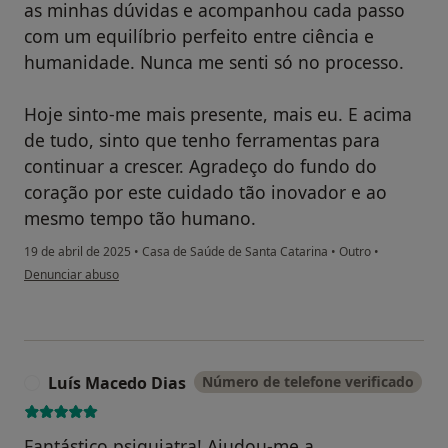
as minhas dúvidas e acompanhou cada passo
com um equilíbrio perfeito entre ciência e
humanidade. Nunca me senti só no processo.
Hoje sinto-me mais presente, mais eu. E acima
de tudo, sinto que tenho ferramentas para
continuar a crescer. Agradeço do fundo do
coração por este cuidado tão inovador e ao
mesmo tempo tão humano.
19 de abril de 2025
•
Casa de Saúde de Santa Catarina
•
Outro
•
na opinião do utilizador André RF
Denunciar abuso
Luís Macedo Dias
Número de telefone verificado
L
Fantástico psiquiatra! Ajudou-me a