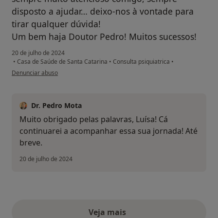
disposto a ajudar… deixo-nos à vontade para
tirar qualquer dúvida!
Um bem haja Doutor Pedro! Muitos sucessos!
20 de julho de 2024
•
Casa de Saúde de Santa Catarina
•
Consulta psiquiatrica
•
na opinião do utilizador Luísa Gomes
Denunciar abuso
Dr. Pedro Mota
Muito obrigado pelas palavras, Luísa! Cá
continuarei a acompanhar essa sua jornada! Até
breve.
20 de julho de 2024
Veja mais
opiniões acima