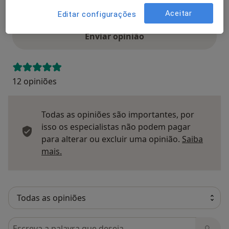
Opinioes
Aceitar
Editar configurações
Enviar opinião
12 opiniões
Todas as opiniões são importantes, por
isso os especialistas não podem pagar
para alterar ou excluir uma opinião.
Saiba
Saber mais sobre pareceres
mais.
Pesquisar em opiniões