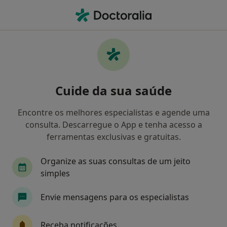
Men
Consulta Domiciliar Osteopatia • Cascais, Lisboa
Filters
• 1
Mapa
Consulta domiciliar Osteopatia, Cascais
Cuide da sua saúde
Como classificamos os resultados
Encontre os melhores especialistas e agende uma
consulta. Descarregue o App e tenha acesso a
Qual é a especialização que procura?
ferramentas exclusivas e gratuitas.
Osteopata
Terapeuta alternativo
Fisiote
Organize as suas consultas de um jeito
simples
Envie mensagens para os especialistas
Receba notificações