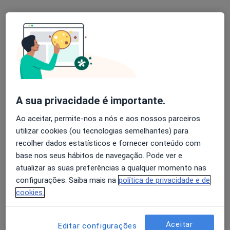
Daniel Maggio
Osteopata, Fisioterapeuta
13 opiniões
A sua privacidade é importante.
Cascais e Lisboa, Cascais
•
Mapa
Ao aceitar, permite-nos a nós e aos nossos parceiros
Atendimento ao Domicílio
utilizar cookies (ou tecnologias semelhantes) para
Consulta domiciliar Osteopatia
desde 80 €
recolher dados estatísticos e fornecer conteúdo com
base nos seus hábitos de navegação. Pode ver e
Esse especialista não oferece agendamento online para esse endereço.
atualizar as suas preferências a qualquer momento nas
configurações. Saiba mais na
política de privacidade e de
Solicite um atendimento
cookies.
Aceitar
Editar configurações