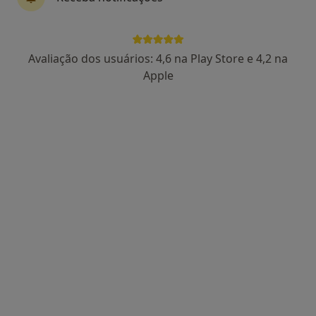
Miguel Queiroz
Avaliação dos usuários: 4,6 na Play Store e 4,2 na
Osteopata
Apple
132 opiniões
Rua Itália 1, 1º andar - Fraçao-7, Cascais
•
Mapa
CLÍNICA- MQ OSTEOPATIA MODERNA
Consulta domiciliar Osteopatia
Preço não disponível
Esse especialista não oferece agendamento online para esse endereço.
Solicite um atendimento