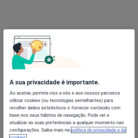
Dr. Hélio Borges
Psicólogo
26 opiniões
Pc D. Filipa Lencastre 22, 2º andar - sala 28, Porto
•
Mapa
Psicologia Directa
Coaching Psicológico
55 €
Esse especialista não oferece agendamento online para esse endereço.
A sua privacidade é importante.
Solicite um atendimento
Ao aceitar, permite-nos a nós e aos nossos parceiros
utilizar cookies (ou tecnologias semelhantes) para
recolher dados estatísticos e fornecer conteúdo com
base nos seus hábitos de navegação. Pode ver e
atualizar as suas preferências a qualquer momento nas
configurações. Saiba mais na
política de privacidade e de
cookies.