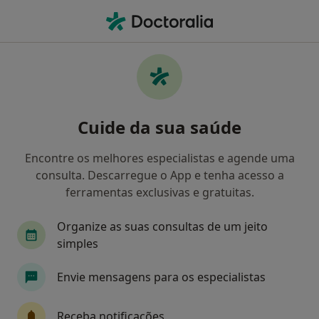
Men
Coaching Psicológico • Ermesinde, Porto
Filters
• 1
Mapa
Coaching Psicológico, Ermesinde
Cuide da sua saúde
Como classificamos os resultados
Encontre os melhores especialistas e agende uma
consulta. Descarregue o App e tenha acesso a
Qual é a especialização que procura?
ferramentas exclusivas e gratuitas.
Psicólogo
Oftalmologista
Terapeuta alter
Organize as suas consultas de um jeito
simples
Envie mensagens para os especialistas
Receba notificações