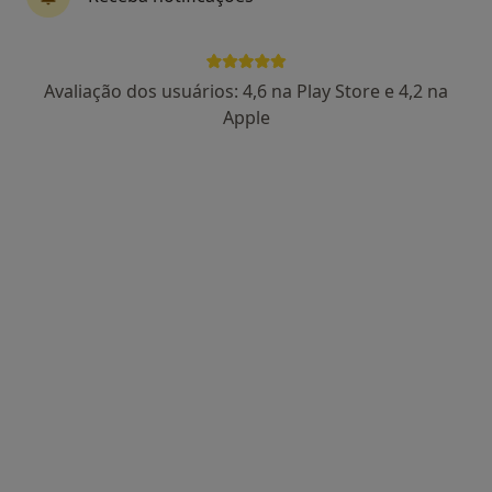
Dra. Sandra Correia
Avaliação dos usuários: 4,6 na Play Store e 4,2 na
Psicólogo, Terapeuta alternativo
Apple
44 opiniões
Psicologia Online, Hipnose e Coaching, Porto
•
Mapa
Psicologia Porto - Consultas Online
Coaching Psicológico
desde 60 €
Esse especialista não oferece agendamento online para esse endereço.
Solicite um atendimento