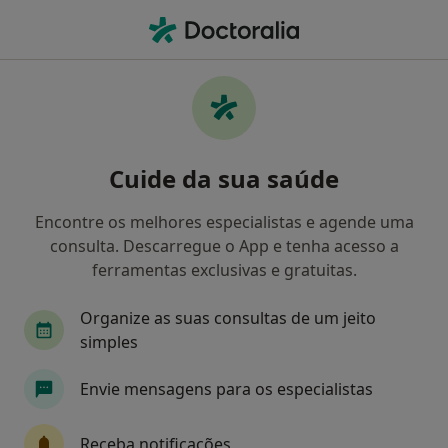
Men
Coaching Psicológico • Maia, Porto
Filters
• 1
Mapa
Coaching Psicológico, Maia
Cuide da sua saúde
Como classificamos os resultados
Encontre os melhores especialistas e agende uma
consulta. Descarregue o App e tenha acesso a
Qual é a especialização que procura?
ferramentas exclusivas e gratuitas.
Psicólogo
Cardiologista
Dentista
Organize as suas consultas de um jeito
simples
Envie mensagens para os especialistas
Receba notificações