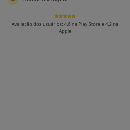
Dra. Isabel Amorim
Avaliação dos usuários: 4,6 na Play Store e 4,2 na
Psicólogo
Apple
20 opiniões
Rua Simão Bolívar 375, Maia
•
Mapa
PositiVus - Psicologia e Saúde
Coaching Psicológico
60 €
Esse especialista não oferece agendamento online para esse endereço.
Solicite um atendimento