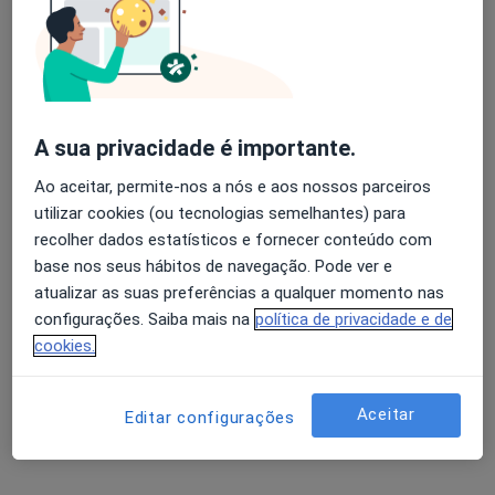
Dra. Liliana Silva
Psicólogo
51 opiniões
A sua privacidade é importante.
Consultório online Puro Equilíbrio, Porto
•
Mapa
Ao aceitar, permite-nos a nós e aos nossos parceiros
Consultório online Puro Equilíbrio
utilizar cookies (ou tecnologias semelhantes) para
Coaching Psicológico
desde 65 €
recolher dados estatísticos e fornecer conteúdo com
Esse especialista não oferece agendamento online para esse endereço.
base nos seus hábitos de navegação. Pode ver e
atualizar as suas preferências a qualquer momento nas
Solicite um atendimento
configurações. Saiba mais na
política de privacidade e de
cookies.
Aceitar
Editar configurações