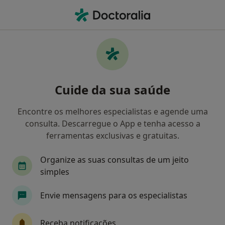
Men
Gastroenterologista • Ermesinde, Porto
Filters
Mapa
Gastroenterologistas em Ermesinde
Cuide da sua saúde
Como classificamos os resultados
Encontre os melhores especialistas e agende uma
consulta. Descarregue o App e tenha acesso a
ferramentas exclusivas e gratuitas.
Organize as suas consultas de um jeito
simples
Envie mensagens para os especialistas
Dr. Ricardo Veloso
Gastroenterologista
Receba notificações