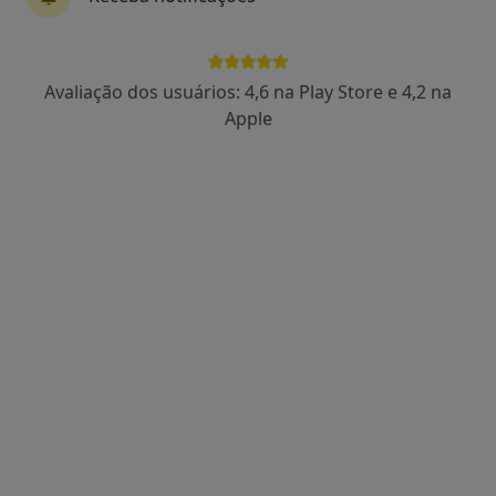
Avenida Boavista 117, s-507 , Porto
•
Mapa
Clínica Dr. Vitor Veloso
Primeira consulta Gastrenterologia
80 €
Avaliação dos usuários: 4,6 na Play Store e 4,2 na
Esse especialista não oferece agendamento online para esse endereço.
Apple
Solicite um atendimento
Dr. Herculano Rocha
Gastroenterologista, Pediatra
1 opinião