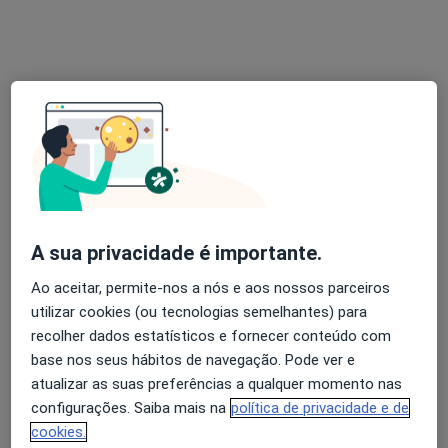
Solicite um atendimento
A sua privacidade é importante.
Dr. Jorge Mota
Ao aceitar, permite-nos a nós e aos nossos parceiros
Gastroenterologista
utilizar cookies (ou tecnologias semelhantes) para
ClinGaia Lda Rua Pinto Mourão, 51, Vila Nova de Gaia
•
Mapa
recolher dados estatísticos e fornecer conteúdo com
Consultório privado
base nos seus hábitos de navegação. Pode ver e
Esse especialista não oferece agendamento online para esse endereço.
atualizar as suas preferências a qualquer momento nas
configurações. Saiba mais na
política de privacidade e de
Solicite um atendimento
cookies.