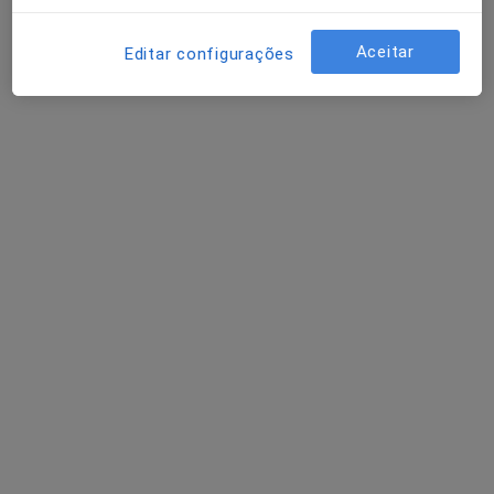
Aceitar
Editar configurações
Clínica Espregueira
·
Mais
Gastroenterologista, Acupuntor, Alergologista
29 opiniões
Via Futebol Clube Porto Estádio - Entrada Nascente, piso -3, Porto
•
Mapa
Clínica Espregueira
Nenhum profissional neste centro médico tem consultas disponíveis
Mostrar perfil