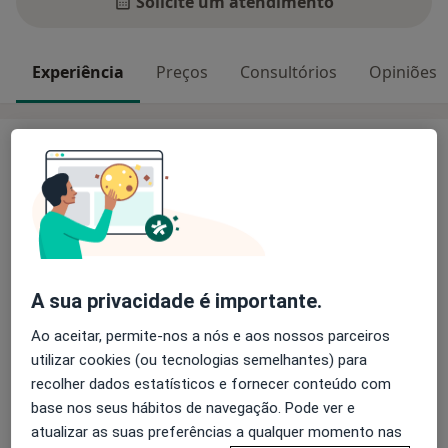
Solicite um atendimento
Experiência
Preços
Consultórios
Opiniões
Experiência
Mestre em Psicologia Clínica e da Saúde, formada pela
Universidade do Porto em 2009. É também pós
graduada em Psicoterapias Cognitivo
Comportamentais e membro efetivo da Ordem dos
Psicólogos Portugueses desde 2015.
Tem vindo a desenvolver a sua actividade clínica desde
A sua privacidade é importante.
2010, sendo também técnica de intervenção social
Ao aceitar, permite-nos a nós e aos nossos parceiros
Sobre mim
com jovens e famílias em situação de risco e
mais
utilizar cookies (ou tecnologias semelhantes) para
vulnerabilidade social, e colaboradora externa em
Principais doenças tratadas
recolher dados estatísticos e fornecer conteúdo com
diversos projetos de investigação na FPCEUP, na
base nos seus hábitos de navegação. Pode ver e
Transtornos Da Ansiedade
Universidade Católica Portuguesa, e na ISCTE-IUL.
atualizar as suas preferências a qualquer momento nas
Ansiedade Da Separação
Vasta experiência em contexto clínico com crianças,