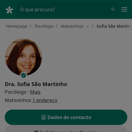
Men
O que procura?
Homepage
Psicólogo
Matosinhos
Sofia São Martin
Mudar de cidade
Dra.
Sofia São Martinho
sobre as especializações
Psicólogo
·
Mais
Matosinhos
1 endereço
Dados do contacto