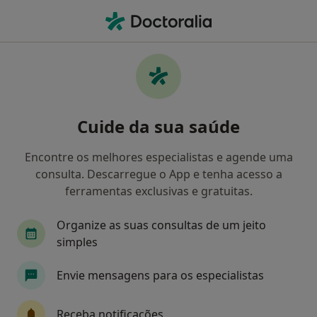
Men
Clínico Geral • Ermesinde, Porto
Filters
Mapa
Clinicos gerais em Ermesinde
Cuide da sua saúde
Como classificamos os resultados
Encontre os melhores especialistas e agende uma
consulta. Descarregue o App e tenha acesso a
ferramentas exclusivas e gratuitas.
Organize as suas consultas de um jeito
simples
Envie mensagens para os especialistas
Dra. Paloma Baiardi
Clínico geral
Receba notificações