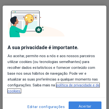
Dra Sofia Malheiro
Consulta online
100 €
Esse especialista não oferece agendamento online para esse endereço.
Solicite um atendimento
A sua privacidade é importante.
Ao aceitar, permite-nos a nós e aos nossos parceiros
utilizar cookies (ou tecnologias semelhantes) para
recolher dados estatísticos e fornecer conteúdo com
base nos seus hábitos de navegação. Pode ver e
atualizar as suas preferências a qualquer momento nas
Dra. Carla Garcia
configurações. Saiba mais na
política de privacidade e de
Clínico geral, Médico estético
cookies.
Rua Brito Capelo, 708, Matosinhos
•
Mapa
My Klinic, Clínica Médica E Dentária
Aceitar
Editar configurações