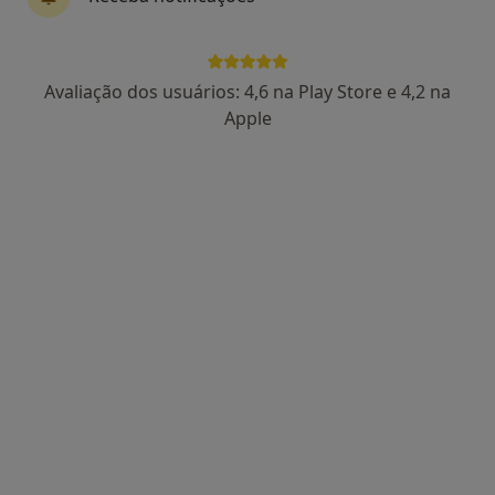
1 opinião
•
Mapa
Consulta online
108 €
Avaliação dos usuários: 4,6 na Play Store e 4,2 na
Esse especialista não oferece agendamento online para esse endereço.
Apple
Solicite um atendimento
Dra. Daniela Ledo
Clínico geral
3 opiniões