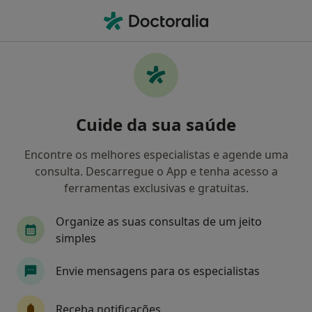
Men
Coaching Psicológico • Oliveira de Azeméis, Aveiro
Filters
• 1
Mapa
Coaching Psicológico, Oliveira de Azeméis
Cuide da sua saúde
Como classificamos os resultados
Encontre os melhores especialistas e agende uma
consulta. Descarregue o App e tenha acesso a
Qual é a especialização que procura?
ferramentas exclusivas e gratuitas.
Psicólogo
Dentista
Pediatra
Acupunt
Organize as suas consultas de um jeito
simples
Envie mensagens para os especialistas
Receba notificações