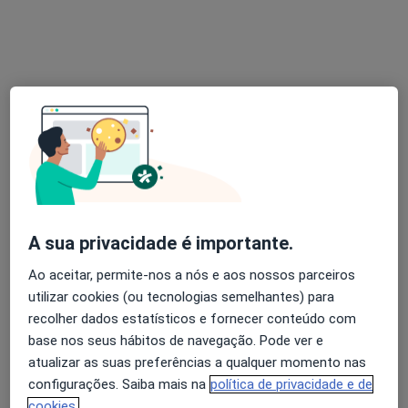
Dra. Filipa Catarina de Almeida Coelho
Psicólogo
26 opiniões
Morada 1
Morada 2
Rua das Caniças, São João de Ver
•
Mapa
Clínica privada Bom SPOT
A sua privacidade é importante.
Coaching Psicológico
75 €
Ao aceitar, permite-nos a nós e aos nossos parceiros
Esse especialista não oferece agendamento online para esse endereço.
utilizar cookies (ou tecnologias semelhantes) para
recolher dados estatísticos e fornecer conteúdo com
Solicite um atendimento
base nos seus hábitos de navegação. Pode ver e
atualizar as suas preferências a qualquer momento nas
configurações. Saiba mais na
política de privacidade e de
cookies.