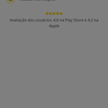
Dr. Victor Guimaraes Azevedo
Avaliação dos usuários: 4,6 na Play Store e 4,2 na
Psicólogo
Apple
4 opiniões
R. Marquês de Abrantes, 375, 1º, Oliveira de Azeméis
•
Mapa
Corpusmed Clinica
Coaching Psicológico
Preço não disponível
Esse especialista não oferece agendamento online para esse endereço.
Solicite um atendimento