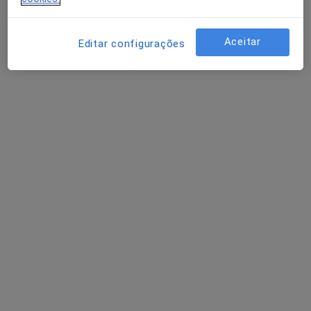
Aceitar
Editar configurações
Dra. Graça Melo
Psicólogo
2 opiniões
Avenida da Liberdade, 447, São João Da Madeira
•
Mapa
Gerar E Criar
Coaching Psicológico
Preço não disponível
Esse especialista não oferece agendamento online para esse endereço.
Solicite um atendimento