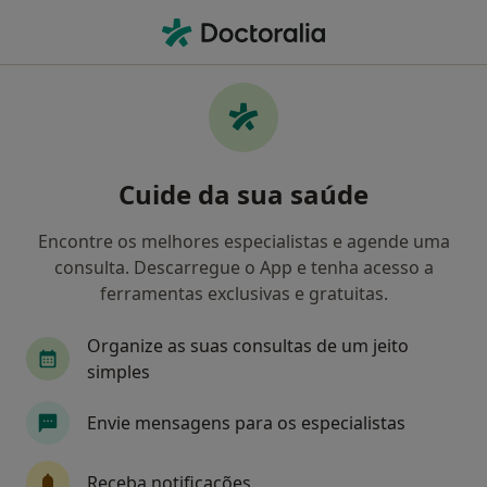
Men
Internista • Ermesinde, Porto
Filters
Mapa
Internistas em Ermesinde
Cuide da sua saúde
Como classificamos os resultados
Encontre os melhores especialistas e agende uma
consulta. Descarregue o App e tenha acesso a
ferramentas exclusivas e gratuitas.
Organize as suas consultas de um jeito
simples
Envie mensagens para os especialistas
Dr. Christiano Rodrigues da Cunha
Internista
Receba notificações