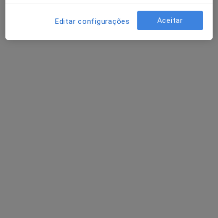
Esse especialista não oferece agendamento online para esse endereço.
Aceitar
Editar configurações
Solicite um atendimento
Claudia Costa
Internista, Médico estético
2 opiniões
Praça Dr Francisco Sá Carneiro 125 (Gabinete esquerdo), Porto
•
Mapa
Dra.ClaudiaCosta
Esse especialista não oferece agendamento online para esse endereço.