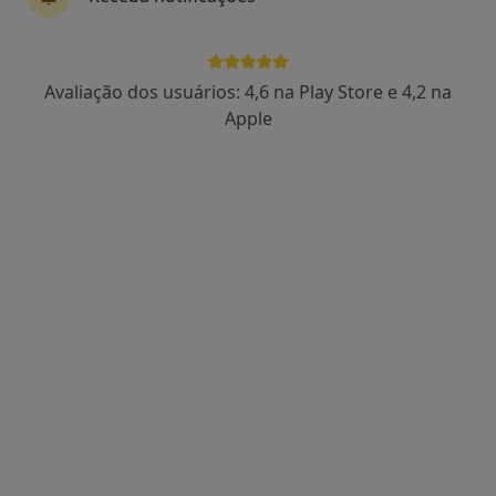
Rua Irene Vilar 51, Matosinhos
•
Mapa
Dr. Christiano Cunha - Geriatra
Consulta online
110 €
Avaliação dos usuários: 4,6 na Play Store e 4,2 na
Esse especialista não oferece agendamento online para esse endereço.
Apple
Solicite um atendimento
Dr. Vasco Tavares
Internista
Rua Egas Moniz 193, Vila Nova de Gaia
•
Mapa