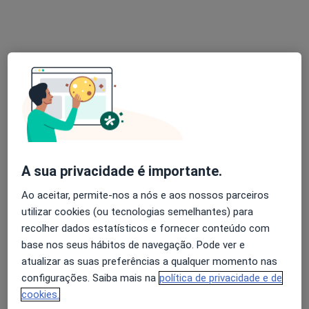
Primeira consulta Medicina Interna
desde 100 €
Esse especialista não oferece agendamento online para esse endereço.
Solicite um atendimento
A sua privacidade é importante.
Ao aceitar, permite-nos a nós e aos nossos parceiros
utilizar cookies (ou tecnologias semelhantes) para
Dra. Claudia M. Costa
recolher dados estatísticos e fornecer conteúdo com
base nos seus hábitos de navegação. Pode ver e
Internista
atualizar as suas preferências a qualquer momento nas
2 opiniões
configurações. Saiba mais na
política de privacidade e de
Praça Dr Francisco Sá Carneiro 125, galeria esquerda (1 andar), Porto
•
Mapa
cookies.
Drª Claudia Costa-Medicina Estética