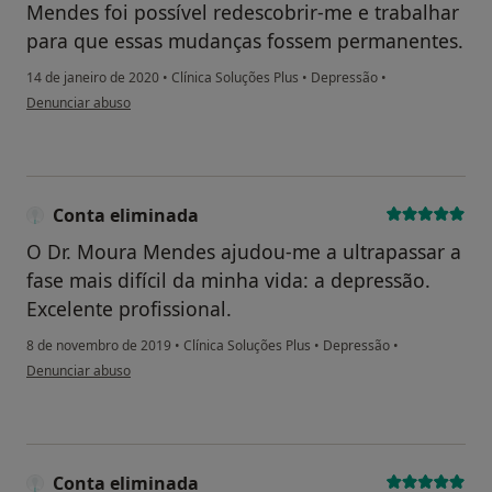
Mendes foi possível redescobrir-me e trabalhar
para que essas mudanças fossem permanentes.
14 de janeiro de 2020
•
Clínica Soluções Plus
•
Depressão
•
na opinião do utilizador Conta eliminada
Denunciar abuso
Conta eliminada
O Dr. Moura Mendes ajudou-me a ultrapassar a
fase mais difícil da minha vida: a depressão.
Excelente profissional.
8 de novembro de 2019
•
Clínica Soluções Plus
•
Depressão
•
na opinião do utilizador Conta eliminada
Denunciar abuso
Conta eliminada