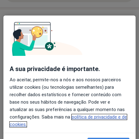
Constelações Sistémicas 360.
Serviços e preços
Métodos inovadores exclusivos:
Script Plus; HoloMind Space; Design Fractal;
Primeira consulta Psicologia
HipnoPsyc; Método STEP.
Detalhes
Workshops e Formações
Formação
Detalhes
www.clinicasolucoesplus.pt
A sua privacidade é importante.
Terapia de Casal
Ao aceitar, permite-nos a nós e aos nossos parceiros
Detalhes
utilizar cookies (ou tecnologias semelhantes) para
recolher dados estatísticos e fornecer conteúdo com
base nos seus hábitos de navegação. Pode ver e
Terapia cognitivo - comportamental
Detalhes
atualizar as suas preferências a qualquer momento nas
configurações. Saiba mais na
política de privacidade e de
cookies.
Sessão online Coaching
Detalhes