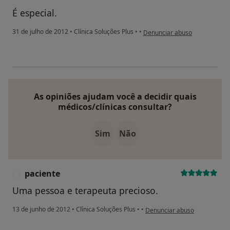
É especial.
na opinião do utilizador Conta
31 de julho de 2012
•
Clínica Soluções Plus
•
•
Denunciar abuso
As opiniões ajudam você a decidir quais
médicos/clínicas consultar?
Sim
Não
paciente
P
Uma pessoa e terapeuta precioso.
na opinião do utilizador pacie
13 de junho de 2012
•
Clínica Soluções Plus
•
•
Denunciar abuso