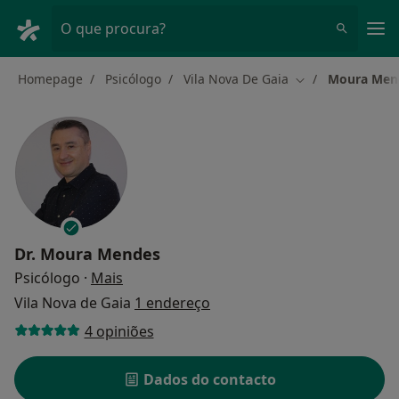
Men
O que procura?
Homepage
Psicólogo
Vila Nova De Gaia
Moura Men
Mudar de cidade
Dr.
Moura Mendes
sobre as especializações
Psicólogo
·
Mais
Vila Nova de Gaia
1 endereço
4 opiniões
Dados do contacto