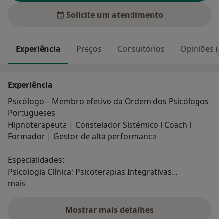
Solicite um atendimento
Experiência
Preços
Consultórios
Opiniões (
Experiência
Psicólogo – Membro efetivo da Ordem dos Psicólogos
Portugueses
Hipnoterapeuta | Constelador Sistémico l Coach l
Formador | Gestor de alta performance
Especialidades:
Psicologia Clínica; Psicoterapias Integrativas
Sobre mim
Avançadas; Hipnose; Aconselhamento Psicológico;
mais
Terapia de Casal e Sexologia Clínica; Coaching;
Business Coaching; Psicodrama Integrativo; Access
Mostrar mais detalhes
sobre a experiência
Consciousness ™; Kinesiologia Transgeracional;