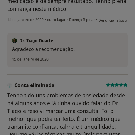
medicação e dá sempre resultado. Tenho plena
confiança neste médico!
na opinião do utiliza
14 de janeiro de 2020
•
outro lugar
•
Doença Bipolar
•
Denunciar abuso
Dr. Tiago Duarte
Agradeço a recomendação.
15 de janeiro de 2020
Conta eliminada
Tenho tido uns problemas de ansiedade desde
há alguns anos e já tinha ouvido falar do Dr.
Tiago e resolvi marcar uma consulta. Foi o
melhor que podia ter feito. É um médico que
transmite confiança, calma e tranquilidade.
Deu-me várias técnicas muito úteis para usar