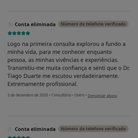
Conta eliminada
Número de telefone verificado
Logo na primeira consulta explorou a fundo a
minha vida, para me conhecer enquanto
pessoa, as minhas vivências e experiências.
Transmitiu-me muita confiança e senti que o Dr.
Tiago Duarte me escutou verdadeiramente.
Extremamente profissional.
na opinião do utilizador Cont
3 de dezembro de 2020
•
Consultório
•
Outro
•
Denunciar abuso
Conta eliminada
Número de telefone verificado