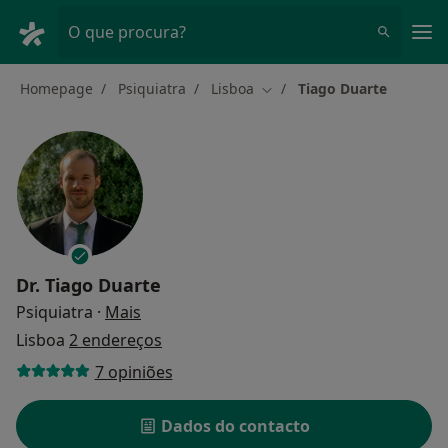
Men
O que procura?
Homepage
Psiquiatra
Lisboa
Tiago Duarte
Mudar de cidade
Dr.
Tiago Duarte
sobre as especializações
Psiquiatra
·
Mais
Lisboa
2 endereços
7 opiniões
Dados do contacto