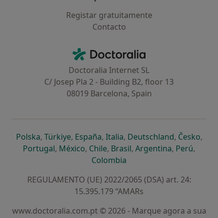
Registar gratuitamente
Contacto
Contacto
Doctoralia - Homepage
Doctoralia Internet SL
C/ Josep Pla 2 - Building B2, floor 13
08019 Barcelona, Spain
abre num novo separador
abre num novo separador
abre num novo separador
abre num novo separado
abre num n
abre
Polska
,
Türkiye
,
España
,
Italia
,
Deutschland
,
Česko
,
abre num novo separador
abre num novo separador
abre num novo separador
abre num novo separa
abre num no
abre n
Portugal
,
México
,
Chile
,
Brasil
,
Argentina
,
Perú
,
abre num novo separad
Colombia
REGULAMENTO (UE) 2022/2065 (DSA) art. 24:
15.395.179 “AMARs
www.doctoralia.com.pt © 2026 - Marque agora a sua