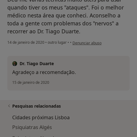
quando tiver os meus "ataques". Foi o melhor
médico nesta área que conheci. Aconselho a
toda a gente com problemas dos "nervos" a
recorrer ao Dr. Tiago Duarte.
na opinião do utilizador Conta elimin
14 de janeiro de 2020
•
outro lugar
•
•
Denunciar abuso
Dr. Tiago Duarte
Agradeço a recomendação.
15 de janeiro de 2020
Pesquisas relacionadas
Cidades próximas Lisboa
Psiquiatras Algés