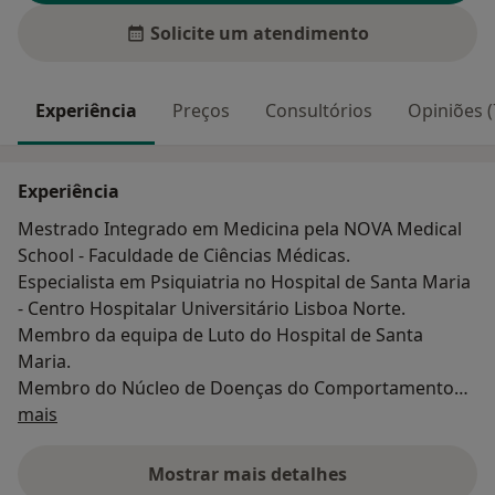
Solicite um atendimento
Experiência
Preços
Consultórios
Opiniões (
Experiência
Mestrado Integrado em Medicina pela NOVA Medical
School - Faculdade de Ciências Médicas.
Especialista em Psiquiatria no Hospital de Santa Maria
- Centro Hospitalar Universitário Lisboa Norte.
Membro da equipa de Luto do Hospital de Santa
Maria.
Membro do Núcleo de Doenças do Comportamento
Sobre mim
Alimentar do Hospital de Santa Maria
mais
Assistente Convidado de Psiquiatria e Psicologia
Médica da Faculdade de Medicina da Universidade de
Mostrar mais detalhes
sobre a experiência
Lisboa.