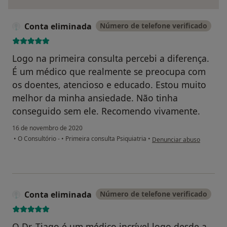
Conta eliminada
Número de telefone verificado
Logo na primeira consulta percebi a diferença.
É um médico que realmente se preocupa com
os doentes, atencioso e educado. Estou muito
melhor da minha ansiedade. Não tinha
conseguido sem ele. Recomendo vivamente.
16 de novembro de 2020
na opinião do utilizador C
•
O Consultório -
•
Primeira consulta Psiquiatria
•
Denunciar abuso
Conta eliminada
Número de telefone verificado
O Dr. Tiago é um médico incrível logo desde a