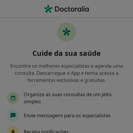
Men
Ansiedade Da Separação • Carnaxide, Lisboa
Filters
• 1
Mapa
Ansiedade Da Separação, Carnaxide
Cuide da sua saúde
Como classificamos os resultados
Encontre os melhores especialistas e agende uma
consulta. Descarregue o App e tenha acesso a
Qual é a especialização que procura?
ferramentas exclusivas e gratuitas.
Psicólogo
Ginecologista
Dentista
Tr
Organize as suas consultas de um jeito
simples
Envie mensagens para os especialistas
Receba notificações