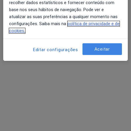
recolher dados estatísticos e fornecer conteúdo com
base nos seus hábitos de navegação. Pode ver e
atualizar as suas preferências a qualquer momento nas
Dra. Luisa Figueiredo
configurações. Saiba mais na
política de privacidade e de
Psicólogo
cookies.
1 opinião
Rua Jorge Barradas 41B, Benfica
•
Mapa
Aceitar
Editar configurações
Consultório Privado e Consultas Online
Coaching Psicológico
50 €
Esse especialista não oferece agendamento online para esse endereço.
Solicite um atendimento