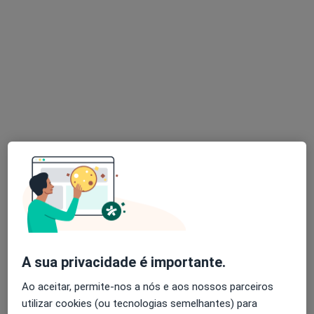
Dra. Sofia Monteiro
Psicólogo
27 opiniões
Lisboa
•
Mapa
Sofia Monteiro - Teleconsulta
Consulta online
60 €
Esse especialista não oferece agendamento online para esse endereço.
Solicite um atendimento
A sua privacidade é importante.
Ao aceitar, permite-nos a nós e aos nossos parceiros
utilizar cookies (ou tecnologias semelhantes) para