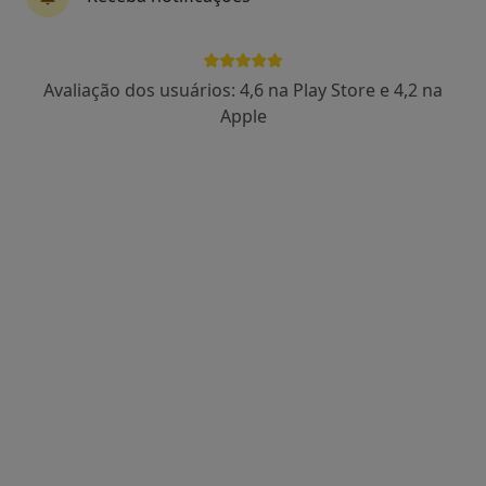
Dra. Catarina Lucas
Avaliação dos usuários: 4,6 na Play Store e 4,2 na
Psicólogo
Apple
86 opiniões
Rua Manuel da Silva Leal, nº 7A, Lisboa
•
Mapa
Centro Catarina Lucas
Primeira consulta Psicologia
desde 60 €
Esse especialista não oferece agendamento online para esse endereço.
Solicite um atendimento