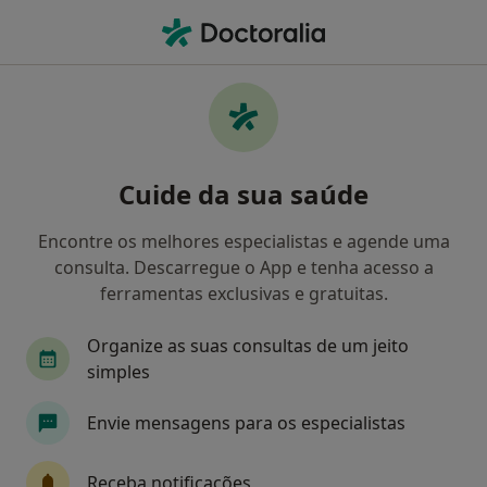
Men
Otosclerose • Carnaxide, Lisboa
Filters
• 1
Mapa
Otosclerose, Carnaxide
Cuide da sua saúde
Como classificamos os resultados
Encontre os melhores especialistas e agende uma
consulta. Descarregue o App e tenha acesso a
Qual é a especialização que procura?
ferramentas exclusivas e gratuitas.
Otorrinolaringologista
Psicólogo
Psiquia
Organize as suas consultas de um jeito
simples
Envie mensagens para os especialistas
Receba notificações