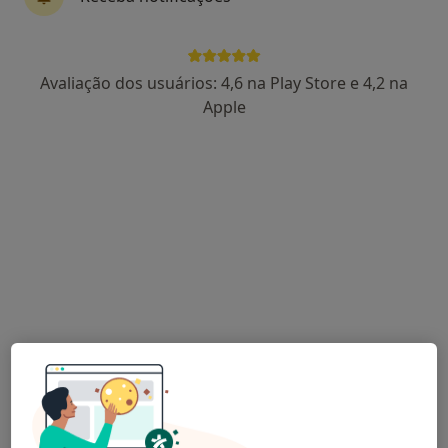
Luís Roque Reis
Avaliação dos usuários: 4,6 na Play Store e 4,2 na
Otorrinolaringologista
Apple
10 opiniões
Morada 1
Morada 2
Natura-Clínica Médica Centro Cívico de Carnaxide, Lt. 6 - 1º - Lj. 7, Carnaxide
•
Mapa
Consultório privado
Esse especialista não oferece agendamento online para esse endereço.
Solicite um atendimento