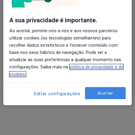
A sua privacidade é importante.
Ao aceitar, permite-nos a nós e aos nossos parceiros
Dr. Gabão Veiga Victor
utilizar cookies (ou tecnologias semelhantes) para
Otorrinolaringologista
recolher dados estatísticos e fornecer conteúdo com
12 opiniões
base nos seus hábitos de navegação. Pode ver e
AV. MARQUES DE TOMAR -7- 1ºANDAR, Lisboa
•
Mapa
atualizar as suas preferências a qualquer momento nas
Consultório privado
configurações. Saiba mais na
política de privacidade e de
cookies.
Esse especialista não oferece agendamento online para esse endereço.
Solicite um atendimento
Aceitar
Editar configurações