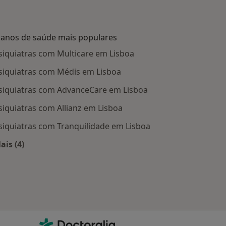
lanos de saúde mais populares
siquiatras com Multicare em Lisboa
siquiatras com Médis em Lisboa
siquiatras com AdvanceCare em Lisboa
siquiatras com Allianz em Lisboa
siquiatras com Tranquilidade em Lisboa
ais (4)
Mais na categoria: Planos de saúde mais populares
Contacto
Doctoralia - Homepage