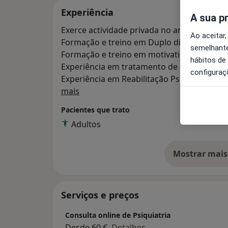
Experiência
A sua p
Exerce actividade privada no ambito da Psi
Ao aceitar,
Formação e treino em Duplo diagnostico (
semelhante
Formação e treino em motivational intervie
hábitos de
Experiência em tratamento de dependênci
configuraç
Experiência em Reabilitação Psicossocial n
Sobre mim
mais
Pacientes que trato
Adultos
Mostrar mais
so
Serviços e preços
Consulta online de Psiquiatria
Desde 60 €
Detalhes