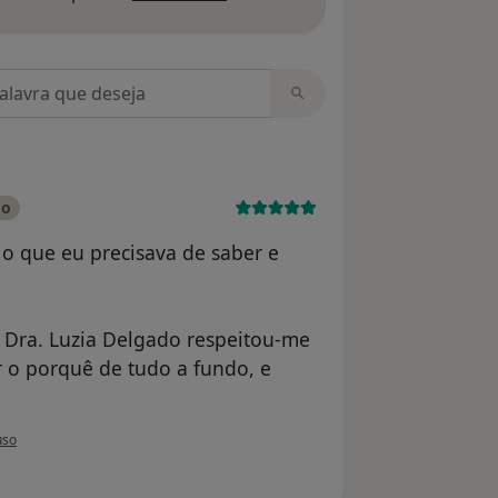
m opiniões
do
 o que eu precisava de saber e
 a Dra. Luzia Delgado respeitou-me
r o porquê de tudo a fundo, e
utilizador Catarina
uso