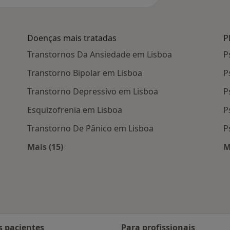
Doenças mais tratadas
P
Transtornos Da Ansiedade em Lisboa
P
Transtorno Bipolar em Lisboa
P
Transtorno Depressivo em Lisboa
P
Esquizofrenia em Lisboa
P
Transtorno De Pânico em Lisboa
P
Mais (15)
M
 Lisboa
Mais na categoria: Doenças mais tratadas
s pacientes
Para profissionais