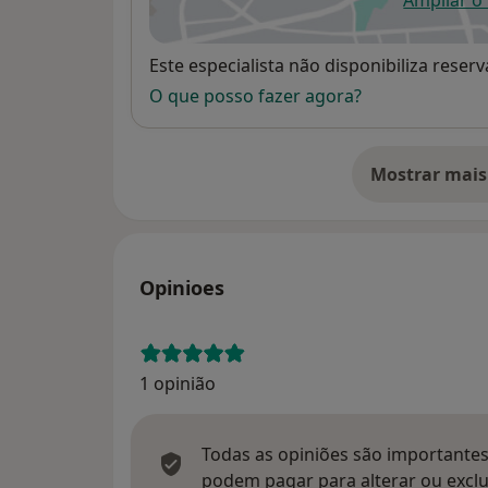
Ampliar o
ab
Disponibilidade
Este especialista não disponibiliza rese
O que posso fazer agora?
Mostrar mais
so
Opinioes
1 opinião
Todas as opiniões são importantes,
podem pagar para alterar ou exclu