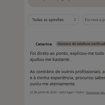
Pesquisar e
Catarina
Número de telefone verifica
C
Foi direto ao ponto, explicou-me tudo
ajudou-me bastante.
Ao contrário de outros profissionais,
e à minha experiência, procurou sabe
ouviu-me atentamente.
na opinião do 
22 de junho de 2020
•
outro lugar
•
Outro
•
Denunciar ab