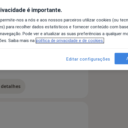
rivacidade é importante.
quiatria desde 1985
 permite-nos a nós e aos nossos parceiros utilizar cookies (ou tec
USA)
s) para recolher dados estatísticos e fornecer conteúdo com bas
wing (USA, Irland)
 navegação. Pode ver e atualizar as suas preferências a qualquer 
as
ões. Saiba mais na
política de privacidade e de cookies.
a área da Psiquiatria e Saúde mental
Editar configurações
 detalhes
bre a experiência