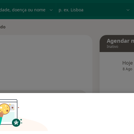
dade, doença ou nome
p. ex. Lisboa
ado
e
Agendar n
Inativo
s especializações
Hoje
8 Ago
agend
Solicite um atendimento
Consultórios
Opiniões (1)