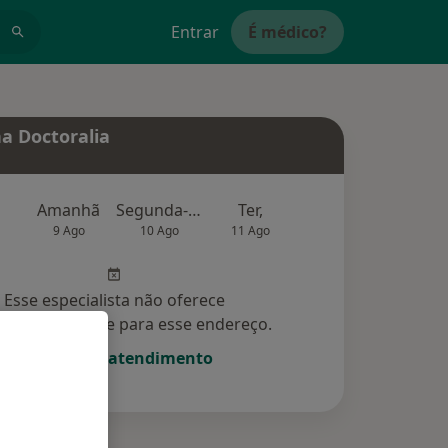
Entrar
É médico?
a Doctoralia
Amanhã
Segunda-feira
Ter,
Qua
Qui,
9 Ago
10 Ago
11 Ago
12 Ago
13 Ag
Esse especialista não oferece
amento online para esse endereço.
Solicite um atendimento