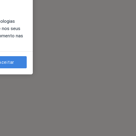
nologias
e nos seus
momento nas
Aceitar