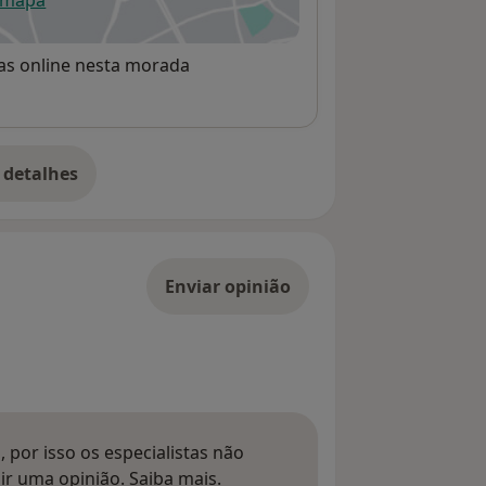
 mapa
re num novo separador
rvas online nesta morada
 detalhes
bre o endereço
Enviar opinião
 por isso os especialistas não
Saber mais sobre pareceres
ir uma opinião.
Saiba mais.