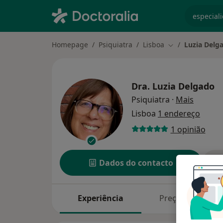
especiali
Homepage
Psiquiatra
Lisboa
Luzia Delg
Mudar de cidad
Dra.
Luzia Delgado
sobre a
Psiquiatra
·
Mais
Lisboa
1 endereço
1 opinião
Dados do contacto
Experiência
Preços