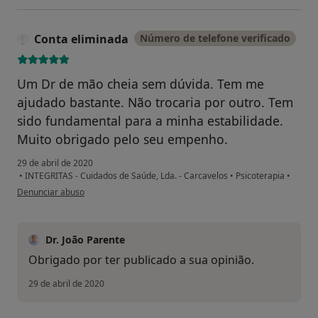
Conta eliminada
Número de telefone verificado
Um Dr de mão cheia sem dúvida. Tem me
ajudado bastante. Não trocaria por outro. Tem
sido fundamental para a minha estabilidade.
Muito obrigado pelo seu empenho.
29 de abril de 2020
•
INTEGRITAS - Cuidados de Saúde, Lda. - Carcavelos
•
Psicoterapia
•
na opinião do utilizador Conta eliminada
Denunciar abuso
Dr. João Parente
Obrigado por ter publicado a sua opinião.
29 de abril de 2020