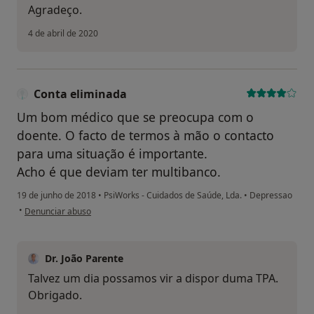
Agradeço.
4 de abril de 2020
Conta eliminada
Um bom médico que se preocupa com o
doente. O facto de termos à mão o contacto
para uma situação é importante.
Acho é que deviam ter multibanco.
19 de junho de 2018
•
PsiWorks - Cuidados de Saúde, Lda.
•
Depressao
na opinião do utilizador Conta eliminada
•
Denunciar abuso
Dr. João Parente
Talvez um dia possamos vir a dispor duma TPA.
Obrigado.