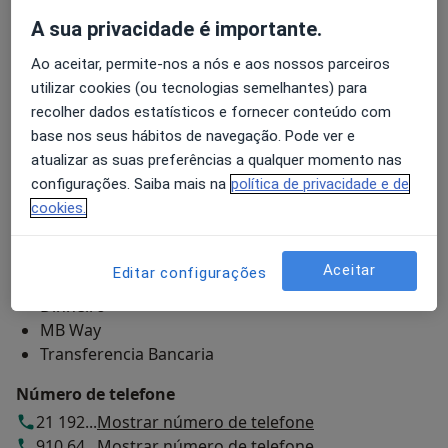
PsiWorks - Cuidados de Saúde, Lda.
A sua privacidade é importante.
Estrada da Luz, 90, 10º - E,
Lisboa
1600-160
Ao aceitar, permite-nos a nós e aos nossos parceiros
utilizar cookies (ou tecnologias semelhantes) para
Ampliar o mapa
recolher dados estatísticos e fornecer conteúdo com
abre num novo separador
base nos seus hábitos de navegação. Pode ver e
atualizar as suas preferências a qualquer momento nas
Disponibilidade
Este especialista não disponibiliza reservas online
configurações. Saiba mais na
política de privacidade e de
nesta morada
cookies.
O que posso fazer agora?
Aceitar
Editar configurações
Modalidades de pagamento (visitas privadas)
Dinheiro
MB Way
Transferencia Bancaria
Número de telefone
21 192...
Mostrar número de telefone
910 64...
Mostrar número de telefone