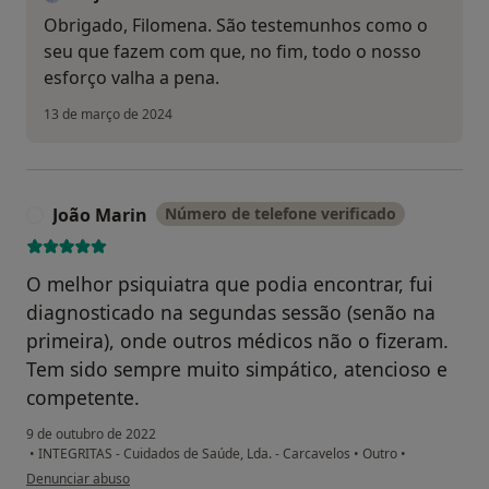
Obrigado, Filomena. São testemunhos como o
seu que fazem com que, no fim, todo o nosso
esforço valha a pena.
13 de março de 2024
João Marin
Número de telefone verificado
J
O melhor psiquiatra que podia encontrar, fui
diagnosticado na segundas sessão (senão na
primeira), onde outros médicos não o fizeram.
Tem sido sempre muito simpático, atencioso e
competente.
9 de outubro de 2022
•
INTEGRITAS - Cuidados de Saúde, Lda. - Carcavelos
•
Outro
•
na opinião do utilizador João Marin
Denunciar abuso