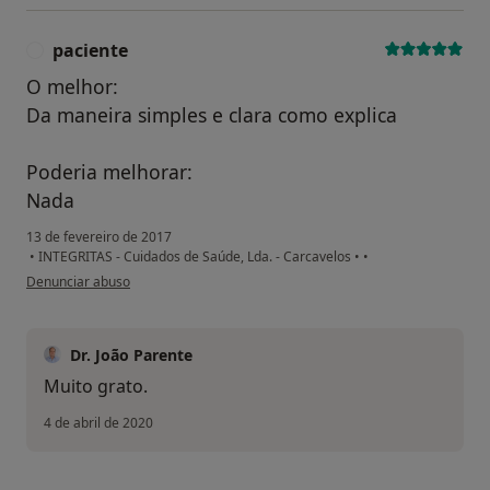
paciente
P
O melhor:
Da maneira simples e clara como explica
Poderia melhorar:
Nada
13 de fevereiro de 2017
•
INTEGRITAS - Cuidados de Saúde, Lda. - Carcavelos
•
•
na opinião do utilizador paciente
Denunciar abuso
Dr. João Parente
Muito grato.
4 de abril de 2020