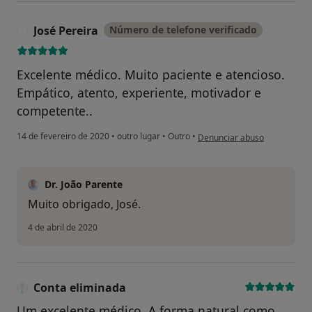
José Pereira
Número de telefone verificado
J
Excelente médico. Muito paciente e atencioso.
Empático, atento, experiente, motivador e
competente..
na opinião do utilizador José 
14 de fevereiro de 2020
•
outro lugar
•
Outro
•
Denunciar abuso
Dr. João Parente
Muito obrigado, José.
4 de abril de 2020
Conta eliminada
Um excelente médico. A forma natural como