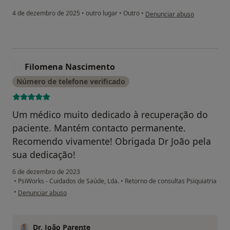
na opinião do utilizador Mar
4 de dezembro de 2025
•
outro lugar
•
Outro
•
Denunciar abuso
Filomena Nascimento
F
Número de telefone verificado
Um médico muito dedicado à recuperação do
paciente. Mantém contacto permanente.
Recomendo vivamente! Obrigada Dr João pela
sua dedicação!
6 de dezembro de 2023
•
PsiWorks - Cuidados de Saúde, Lda.
•
Retorno de consultas Psiquiatria
na opinião do utilizador Filomena Nascimento
•
Denunciar abuso
Dr. João Parente