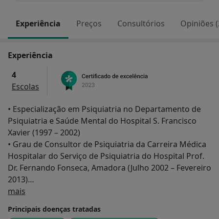
Experiência
Preços
Consultórios
Opiniões (
Experiência
4
Escolas
• Especialização em Psiquiatria no Departamento de
Psiquiatria e Saúde Mental do Hospital S. Francisco
Xavier (1997 – 2002)
• Grau de Consultor de Psiquiatria da Carreira Médica
Hospitalar do Serviço de Psiquiatria do Hospital Prof.
Dr. Fernando Fonseca, Amadora (Julho 2002 – Fevereiro
2013)
Sobre mim
• Psicoterapeuta pela Associação Portuguesa de
mais
Terapias Comportamental e Cognitiva, da qual é
Principais doenças tratadas
associado desde 1997