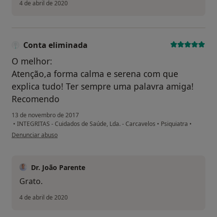
4 de abril de 2020
Conta eliminada
O melhor:
Atenção,a forma calma e serena com que
explica tudo! Ter sempre uma palavra amiga!
Recomendo
13 de novembro de 2017
•
INTEGRITAS - Cuidados de Saúde, Lda. - Carcavelos
•
Psiquiatra
•
na opinião do utilizador Conta eliminada
Denunciar abuso
Dr. João Parente
Grato.
4 de abril de 2020