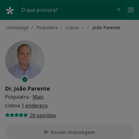
Men
O que procura?
Homepage
Psiquiatra
Lisboa
João Parente
Mudar de cidade
Dr.
João Parente
sobre as especializações
Psiquiatra
·
Mais
Lisboa
1 endereço
28 opiniões
Enviar mensagem