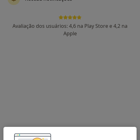
Dr. Pedro Stapleton-Garcia
Avaliação dos usuários: 4,6 na Play Store e 4,2 na
Otorrinolaringologista
Apple
41 opiniões
Avenida 5 de Outubro, 16, 2ºDireito, Lisboa
•
Mapa
Consultório Dr. Pedro Stapleton-Garcia
Primeira consulta Otorrinolaringologia
desde 100 €
Esse especialista não oferece agendamento online para esse endereço.
Solicite um atendimento