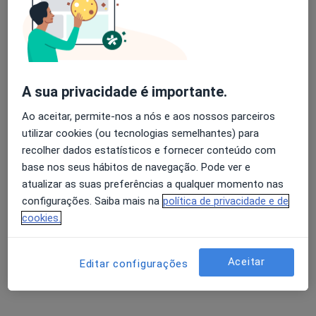
Luís Roque Reis
Otorrinolaringologista
10 opiniões
A sua privacidade é importante.
Ao aceitar, permite-nos a nós e aos nossos parceiros
Morada 1
Morada 2
utilizar cookies (ou tecnologias semelhantes) para
recolher dados estatísticos e fornecer conteúdo com
Natura-Clínica Médica Centro Cívico de Carnaxide, Lt. 6 - 1º - Lj. 7, Carnaxide
•
Mapa
base nos seus hábitos de navegação. Pode ver e
Consultório privado
atualizar as suas preferências a qualquer momento nas
Esse especialista não oferece agendamento online para esse endereço.
configurações. Saiba mais na
política de privacidade e de
cookies.
Solicite um atendimento
Aceitar
Editar configurações