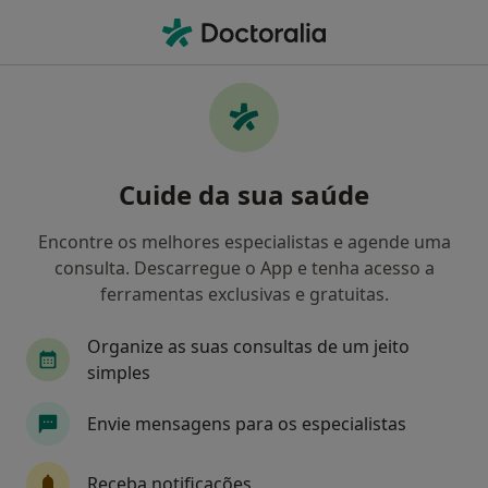
Men
Sinusite • Carnaxide, Lisboa
Filters
• 1
Mapa
Sinusite, Carnaxide
Cuide da sua saúde
Como classificamos os resultados
Encontre os melhores especialistas e agende uma
consulta. Descarregue o App e tenha acesso a
Qual é a especialização que procura?
ferramentas exclusivas e gratuitas.
Otorrinolaringologista
Psicólogo
Psiquia
Organize as suas consultas de um jeito
simples
Envie mensagens para os especialistas
Receba notificações