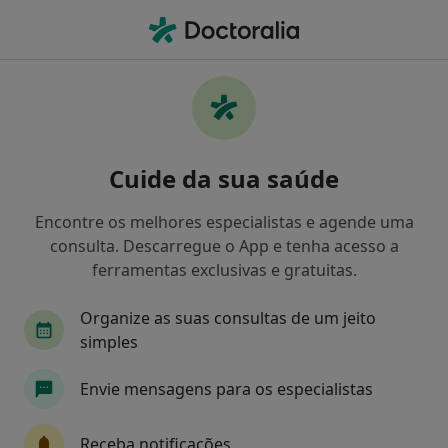
Men
Otorrinolaringologista • Porto, Porto
Filters
• 1
Mapa
Otorrinolaringologistas recomendados de
Cuide da sua saúde
ACP em Porto
Como classificamos os resultados
Encontre os melhores especialistas e agende uma
consulta. Descarregue o App e tenha acesso a
ferramentas exclusivas e gratuitas.
Organize as suas consultas de um jeito
simples
Envie mensagens para os especialistas
Prof. Dr Victor F Certal
Receba notificações
Otorrinolaringologista