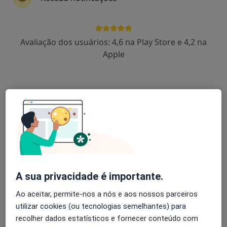
17 opiniões
Estrada da Circunvalação 14341, Porto
•
Mapa
Avaliação dos usuários: 4,6 na Play Store e 4,2 na
Hospital CUF Porto
Apple
Esse especialista não oferece agendamento online para esse endereço.
Solicite um atendimento
A sua privacidade é importante.
Dr. António Sousa Vieira
Ao aceitar, permite-nos a nós e aos nossos parceiros
utilizar cookies (ou tecnologias semelhantes) para
Otorrinolaringologista
recolher dados estatísticos e fornecer conteúdo com
8 opiniões