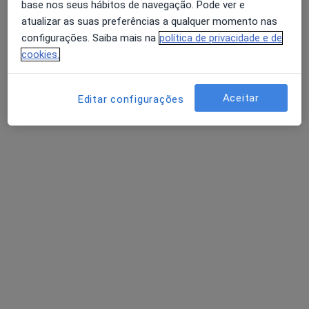
base nos seus hábitos de navegação. Pode ver e
Avenida da Boavista, 171, Porto
•
Mapa
atualizar as suas preferências a qualquer momento nas
Hospital Lusíadas Porto
configurações. Saiba mais na
política de privacidade e de
Esse especialista não oferece agendamento online para esse endereço.
cookies.
Solicite um atendimento
Aceitar
Editar configurações
Dunja Milicic
Otorrinolaringologista
1 opinião
Avenida da Boavista, 171, Porto
•
Mapa