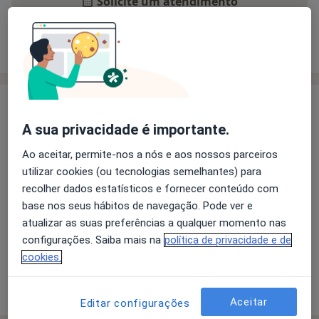
Solicite um atendimento
Experiência
Preços
Consultórios
Opiniões
Experiência
2005: Conclusão da Licenciatura em Medicina na
A sua privacidade é importante.
Universidade do Porto e incrição na Ordem dos
Ao aceitar, permite-nos a nós e aos nossos parceiros
Médicos.
utilizar cookies (ou tecnologias semelhantes) para
2013: Conclusão da Especialização em Cirurgia
recolher dados estatísticos e fornecer conteúdo com
Pediátrica e Inscrição no Colégio de Especialidade da
base nos seus hábitos de navegação. Pode ver e
Ordem dos Médicos.
atualizar as suas preferências a qualquer momento nas
configurações. Saiba mais na
política de privacidade e de
Sobre mim
mais
cookies.
Mostrar mais detalhes
sobre a experiência
Aceitar
Editar configurações