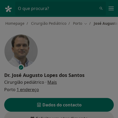
Men
O que procura?
Homepage
Cirurgião Pediátrico
Porto
José Augusto
Mudar de cidade
Dr.
José Augusto Lopes dos Santos
sobre as especializações
Cirurgião pediátrico
·
Mais
Porto
1 endereço
Dados do contacto