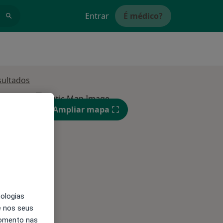
Entrar
É médico?
sultados
Segunda-feira
Ter,
Qua
Qui,
Ampliar mapa
11 Ago
12 Ago
13 Ago
nologias
e nos seus
momento nas