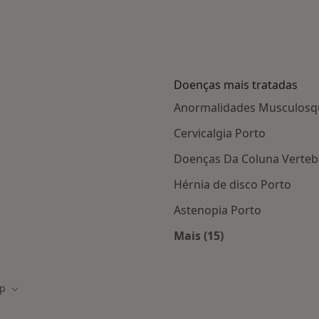
Doenças mais tratadas
Anormalidades Musculosqu
Cervicalgia Porto
Doenças Da Coluna Verteb
Hérnia de disco Porto
Astenopia Porto
Mais (15)
tas da ACP
Mais na categoria: D
p
de cidade
Mudar de cidade