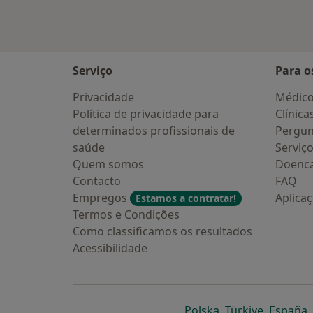
Serviço
Para o
Privacidade
Médic
Política de privacidade para
Clínica
determinados profissionais de
Pergun
saúde
Serviç
Quem somos
Doenc
Contacto
FAQ
Empregos
Aplica
Estamos a contratar!
Termos e Condições
Como classificamos os resultados
Acessibilidade
abre num novo s
abre num
a
Polska
,
Türkiye
,
España
,