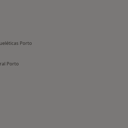
eléticas Porto
ral Porto
oenças mais tratadas