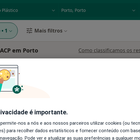
dade, doença ou nome
p. ex. Lisboa
e
•
1
Mais filtros
 ACP em Porto
Como classificamos os re
ta
Hoje
Amanhã
Dom,
7 Ago
8 Ago
9 Ago
10 Ago
O agendamento online não está
disponível
rivacidade é importante.
Mostrar número
 permite-nos a nós e aos nossos parceiros utilizar cookies (ou tec
s) para recolher dados estatísticos e fornecer conteúdo com bas
 navegação. Pode ver e atualizar as suas preferências a qualquer 