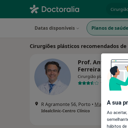
especiali
Datas disponíveis
Planos de saúd
Cirurgiões plásticos recomendados de
Prof. António Cos
Ferreira
Cirurgião plástico
10 opiniões
A sua p
R Agramonte 56, Porto
•
Mapa
Idealclinic-Centro Clínico
Ao aceitar,
semelhante
hábitos de