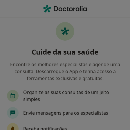
Men
O que procura?
Homepage
Doenças
Insuficiência Da Valva Aórtica
Insuficiência da valva aórtica -
Cuide da sua saúde
Informação, especialistas,
perguntas frequentes
Encontre os melhores especialistas e agende uma
consulta. Descarregue o App e tenha acesso a
ferramentas exclusivas e gratuitas.
Organize as suas consultas de um jeito
Informação
Perguntas & Respostas
simples
Envie mensagens para os especialistas
Especialistas - insuficiência da valva aórtica
Receba notificações