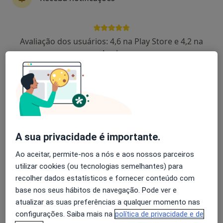
Joao Freitas
Avaliação dos usuários: 4,6 na Play Store e 4,2 na
Cardiologista
Apple
Porto
Victor Gil
Cardiologista
Lisboa
A sua privacidade é importante.
Luis Moura
Ao aceitar, permite-nos a nós e aos nossos parceiros
utilizar cookies (ou tecnologias semelhantes) para
Cardiologista
recolher dados estatísticos e fornecer conteúdo com
Porto
base nos seus hábitos de navegação. Pode ver e
atualizar as suas preferências a qualquer momento nas
Paulo Neves
configurações. Saiba mais na
política de privacidade e de