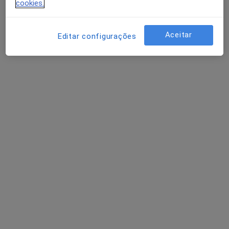
cookies.
Cirurgião cardiotorácico
Vila Nova de Gaia
Aceitar
Editar configurações
A Nunes Diogo
Cardiologista
Lisboa
A Nunes Diogo
Cardiologista
Alhandra
Perguntas sobre Insuficiência da valva
aórtica