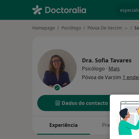
especiali
Homepage
Psicólogo
Póvoa De Varzim
So
Mudar 
Dra.
Sofia Tavares
sobre as
Psicólogo
·
Mais
Póvoa de Varzim
1 ende
Dados do contacto
Experiência
Preços