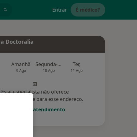
Entrar
É médico?
a Doctoralia
Amanhã
Segunda-feira
Ter,
Qua
Qui,
9 Ago
10 Ago
11 Ago
12 Ago
13 Ag
Esse especialista não oferece
amento online para esse endereço.
Solicite um atendimento