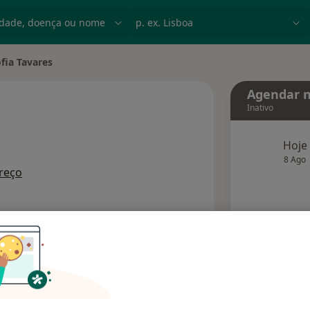
dade, doença ou nome
p. ex. Lisboa
fia Tavares
de cidade
Agendar n
Inativo
Hoje
 especializações
8 Ago
reço
agend
Solicite um atendimento
Consultórios
Opiniões