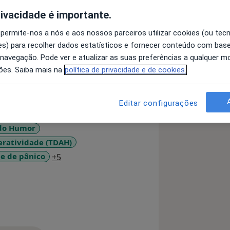
rivacidade é importante.
Portugueses (Nº 24244)
 permite-nos a nós e aos nossos parceiros utilizar cookies (ou tec
s) para recolher dados estatísticos e fornecer conteúdo com bas
 do Minho.
 navegação. Pode ver e atualizar as suas preferências a qualquer 
ões. Saiba mais na
política de privacidade e de cookies.
Comportamental na Infância e
 Psicologia, formação em Coaching
Editar configurações
rasil) e formação nos programas de
lia Mais Jovem”.
 do Humor
eratividade (TDAH)
sicologia clínica e da educação,
oaching psicológico.
a11y_sr_more_diseases
e de pânico
+5
tamente com crianças e adolescentes em
s utentes a lidar com dificuldades
 fobias, dificuldades escolares,
problemas de comportamento,