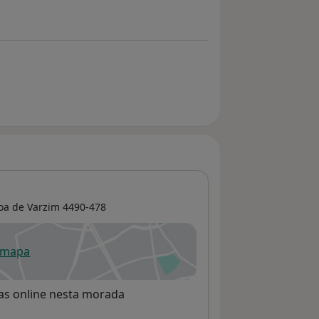
oa de Varzim
4490-478
 mapa
re num novo separador
rvas online nesta morada