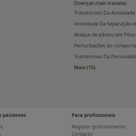
Doenças mais tratadas
Transtornos Da Ansiedade
Ansiedade Da Separação e
Ataque de pânico em Póvo
Perturbações do comport
Transtornos Da Personali
Mais (15)
s Póvoa de Varzim
Mais na categoria: D
s pacientes
Para profissionais
os
Registar gratuitamente
s
Contacto