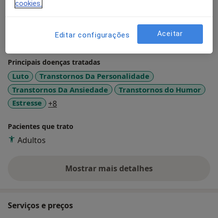
Estou aqui para ajudar quem procura compreender-se
cookies.
melhor e descobrir novas possibilidades para o seu
bem-estar emocional.
Aceitar
Editar configurações
Sobre mim
mais
Principais doenças tratadas
Luto
Transtornos Da Personalidade
Transtornos Da Ansiedade
Transtornos do Humor
a11y_sr_more_diseases
Estresse
+8
Pacientes que trato
Adultos
Mostrar mais detalhes
sobre a experiência
Serviços e preços