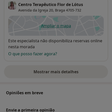
Centro Terapêutico Flor de Lótus
Avenida da Igreja 20,
Braga
4705-732
Ampliar o mapa
abre num novo separador
Disponibilidade
Este especialista não disponibiliza reservas online
nesta morada
O que posso fazer agora?
Mostrar mais detalhes
sobre o endereço
Opiniões em breve
Envie a primeira opinião