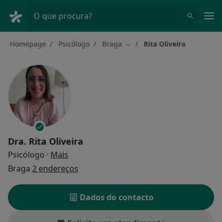
Men
O que procura?
Homepage
Psicólogo
Braga
Rita Oliveira
Mudar de cidade
Dra.
Rita Oliveira
sobre as especializações
Psicólogo
·
Mais
Braga
2 endereços
Dados do contacto