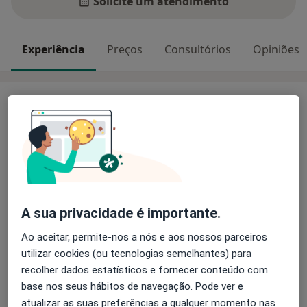
Solicite um atendimento
Experiência
Preços
Consultórios
Opiniões
Experiência
A minha especialização é em psicologia positiva,
nomeadamente em intervenções com forças de
carácter e no desenvolvimento do flow no trabalho e
na vida em geral. A minha experiência é com pessoa
em processos de separação, desemprego, transição
de carreira, empreendedorismo, mudança geográfica,
A sua privacidade é importante.
que experienciam medo e ansiedade. A minha
Sobre mim
conquista é o aumento do autoconhecimento, clareza
mais
Ao aceitar, permite-nos a nós e aos nossos parceiros
e do bem-estar nos meus clientes.
utilizar cookies (ou tecnologias semelhantes) para
Principais doenças tratadas
recolher dados estatísticos e fornecer conteúdo com
Ansiedade Da Separação
Estresse
base nos seus hábitos de navegação. Pode ver e
Transtornos De Estresse
Ataque de pânico
atualizar as suas preferências a qualquer momento nas