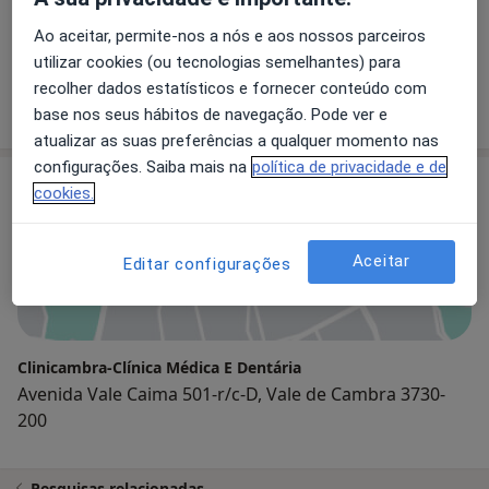
Ao aceitar, permite-nos a nós e aos nossos parceiros
Dra. Renata Teles
utilizar cookies (ou tecnologias semelhantes) para
Psicólogo
recolher dados estatísticos e fornecer conteúdo com
base nos seus hábitos de navegação. Pode ver e
atualizar as suas preferências a qualquer momento nas
configurações. Saiba mais na
política de privacidade e de
Consultório
cookies.
Aceitar
Editar configurações
Ampliar o mapa
Clinicambra-Clínica Médica E Dentária
Avenida Vale Caima 501-r/c-D, Vale de Cambra 3730-
200
Pesquisas relacionadas