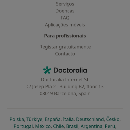
Serviços
Doencas
FAQ
Aplicações móveis
Para profissionais
Registar gratuitamente
Contacto
Contacto
Doctoralia - Homepage
Doctoralia Internet SL
C/ Josep Pla 2 - Building B2, floor 13
08019 Barcelona, Spain
abre num novo separador
abre num novo separador
abre num novo separador
abre num novo separado
abre num n
abre
Polska
,
Türkiye
,
España
,
Italia
,
Deutschland
,
Česko
,
abre num novo separador
abre num novo separador
abre num novo separador
abre num novo separa
abre num no
abre n
Portugal
,
México
,
Chile
,
Brasil
,
Argentina
,
Perú
,