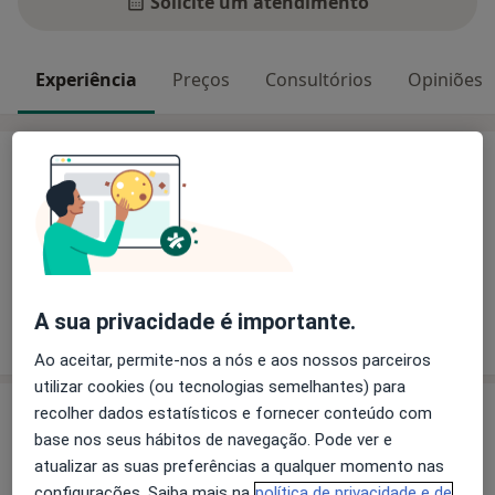
Solicite um atendimento
Experiência
Preços
Consultórios
Opiniões
Experiência
Principais doenças tratadas
Cardiopatias
Trombose
Taquicardia
a11y_sr_m
Angina Pectoris
Baixo Débito Cardíaco
+7
A sua privacidade é importante.
Mostrar mais detalhes
sobre a experiência
Ao aceitar, permite-nos a nós e aos nossos parceiros
utilizar cookies (ou tecnologias semelhantes) para
Serviços e preços
recolher dados estatísticos e fornecer conteúdo com
base nos seus hábitos de navegação. Pode ver e
Ecocardiografia
atualizar as suas preferências a qualquer momento nas
Detalhes
configurações. Saiba mais na
política de privacidade e de