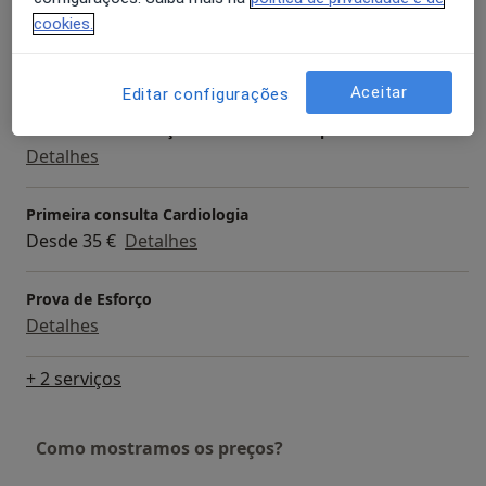
cookies.
Electrocardiograma
Detalhes
Aceitar
Editar configurações
MAPA - Monitorização ambulatorial da pressão arterial
Detalhes
Primeira consulta Cardiologia
Desde 35 €
Detalhes
Prova de Esforço
Detalhes
+ 2 serviços
Como mostramos os preços?