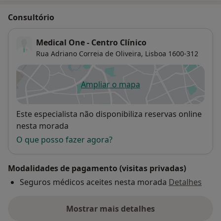
Consultório
Medical One - Centro Clínico
Rua Adriano Correia de Oliveira,
Lisboa
1600-312
Ampliar o mapa
abre num novo separador
Disponibilidade
Este especialista não disponibiliza reservas online
nesta morada
O que posso fazer agora?
Modalidades de pagamento (visitas privadas)
Seguros médicos aceites nesta morada
Detalhes
Mostrar mais detalhes
sobre o endereço