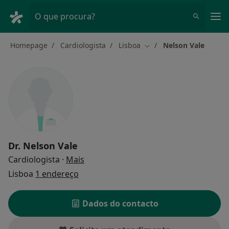
Men
O que procura?
Homepage
Cardiologista
Lisboa
Nelson Vale
Mudar de cidade
Dr.
Nelson Vale
sobre as especializações
Cardiologista
·
Mais
Lisboa
1 endereço
Dados do contacto