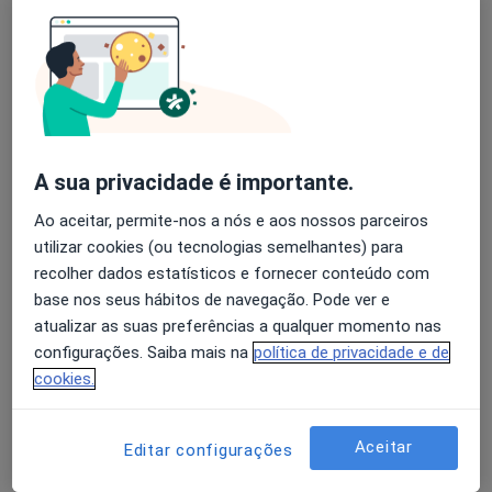
Prof Dr José Manuel Braz
Nogueira
Avaliação dos usuários: 4,6 na Play Store e 4,2 na
Apple
Cardiologista
Lisboa
A sua privacidade é importante.
Nelson Vale
Ao aceitar, permite-nos a nós e aos nossos parceiros
Cardiologista
utilizar cookies (ou tecnologias semelhantes) para
Lisboa
recolher dados estatísticos e fornecer conteúdo com
base nos seus hábitos de navegação. Pode ver e
atualizar as suas preferências a qualquer momento nas
Ruben Ramos
configurações. Saiba mais na
política de privacidade e de
Cardiologista
cookies.
Lisboa
Aceitar
Editar configurações
Nuno Bettencourt