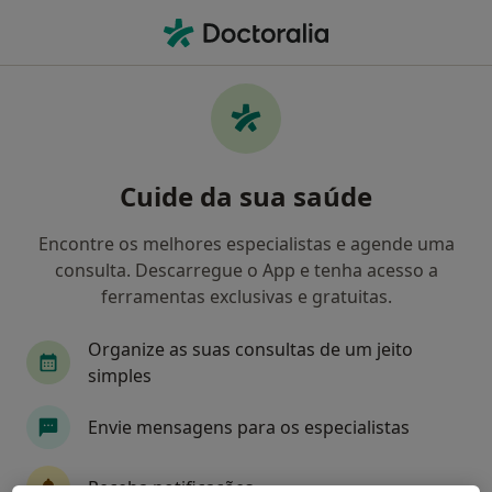
Men
O que procura?
Homepage
Doenças
Arteriolosclerose
Arteriolosclerose - Informação,
Cuide da sua saúde
especialistas, perguntas
frequentes
Encontre os melhores especialistas e agende uma
consulta. Descarregue o App e tenha acesso a
ferramentas exclusivas e gratuitas.
Organize as suas consultas de um jeito
Informação
simples
Envie mensagens para os especialistas
Especialistas - arteriolosclerose
Receba notificações