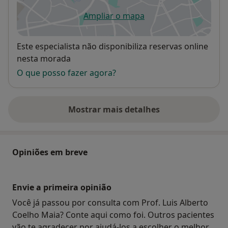
Ampliar o mapa
abre num novo separador
Disponibilidade
Este especialista não disponibiliza reservas online
nesta morada
O que posso fazer agora?
Mostrar mais detalhes
sobre o endereço
Opiniões em breve
Envie a primeira opinião
Você já passou por consulta com Prof. Luis Alberto
Coelho Maia? Conte aqui como foi. Outros pacientes
vão te agradecer por ajudá-los a escolher o melhor