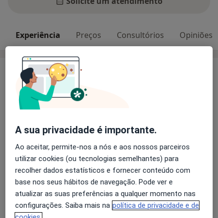
Solicite um atendimento
Experiência
Preços
Consultórios
Opiniões
Experiência
Luis Maia, PhD (doutorado)
Professor de Psicologia e Neurociências -
Universidade da Beira Interior
Neuropsicólogo Clínico, PhD (Universidade de
A sua privacidade é importante.
Salamanca - Espanha)
Mestre em Neurociências, MsC (Faculdade de
Ao aceitar, permite-nos a nós e aos nossos parceiros
Medicina de Lisboa - Portugal)
utilizar cookies (ou tecnologias semelhantes) para
Sobre mim
Especialista Médico Legal (Escola de Medicina Abel
mais
recolher dados estatísticos e fornecer conteúdo com
Salazar - Porto, Portugal)
base nos seus hábitos de navegação. Pode ver e
Principais doenças tratadas
Grau de Salamanca de Neuropsicologia Clínica
atualizar as suas preferências a qualquer momento nas
Dislexia
Transtornos De Estresse
(Universidade de Salamanca - Espanha)
configurações. Saiba mais na
política de privacidade e de
Transtornos de Adaptação
Grau de Proficiência Investigador em Psicobiologia
cookies.