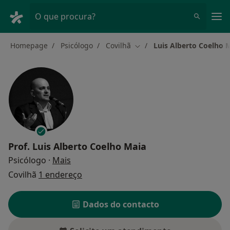
Men
O que procura?
Homepage
Psicólogo
Covilhã
Luis Alberto Coelho 
Mudar de cidade
Prof.
Luis Alberto Coelho Maia
sobre as especializações
Psicólogo
·
Mais
Covilhã
1 endereço
Dados do contacto