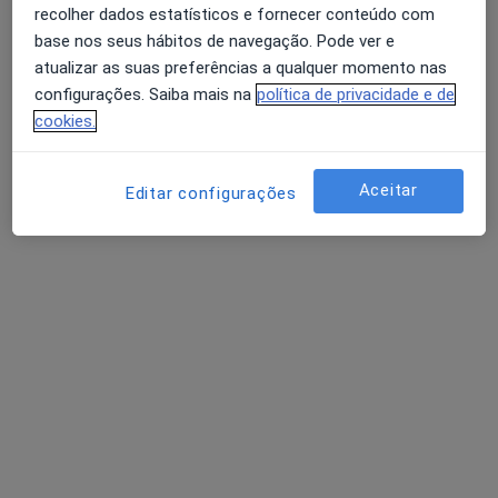
recolher dados estatísticos e fornecer conteúdo com
base nos seus hábitos de navegação. Pode ver e
Sofia Ascensão
atualizar as suas preferências a qualquer momento nas
Psicólogo
configurações. Saiba mais na
política de privacidade e de
Não aplicável, Covilhã
•
Mapa
cookies.
Sofia Ascensão
Consulta online
desde 40 €
Aceitar
Editar configurações
Esse especialista não oferece agendamento online para esse endereço.
Solicite um atendimento