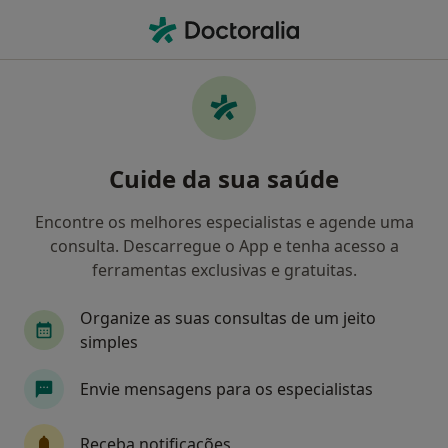
Men
Transtornos Cognitivos • Covilhã, Castelo Branco
Filters
• 1
Mapa
Transtornos Cognitivos, Covilhã
Cuide da sua saúde
Como classificamos os resultados
Encontre os melhores especialistas e agende uma
consulta. Descarregue o App e tenha acesso a
Qual é a especialização que procura?
ferramentas exclusivas e gratuitas.
Psicólogo
Organize as suas consultas de um jeito
simples
Envie mensagens para os especialistas
Receba notificações