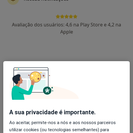
António Oliveira
Avaliação dos usuários: 4,6 na Play Store e 4,2 na
Psicólogo
Apple
Rua Conde da Covilhã, Lote D, R/Ch, Covilhã
•
Mapa
Gabinete de Psicologia Dr. António Oliveira
Consulta online
Serviço gratuito
Esse especialista não oferece agendamento online para esse endereço.
Solicite um atendimento
A sua privacidade é importante.
Ao aceitar, permite-nos a nós e aos nossos parceiros
utilizar cookies (ou tecnologias semelhantes) para