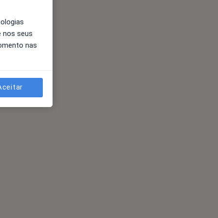
nologias
e nos seus
momento nas
Aceitar