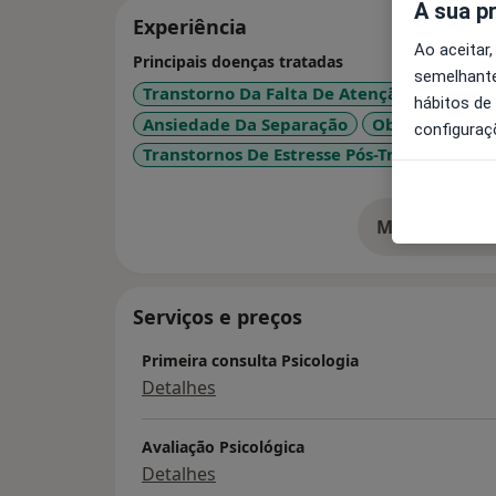
A sua p
Experiência
Ao aceitar,
Principais doenças tratadas
semelhante
Transtorno Da Falta De Atenção Com Hipe
hábitos de
Ansiedade Da Separação
Obesidade
configuraç
Transtornos De Estresse Pós-Traumáticos
Mostrar mais
so
Serviços e preços
Primeira consulta Psicologia
Detalhes
Avaliação Psicológica
Detalhes