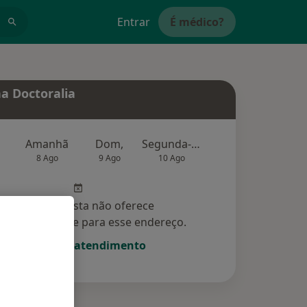
Entrar
É médico?
a Doctoralia
Amanhã
Dom,
Segunda-feira
Ter,
Qu
8 Ago
9 Ago
10 Ago
11 Ago
12 Ag
Esse especialista não oferece
amento online para esse endereço.
Solicite um atendimento