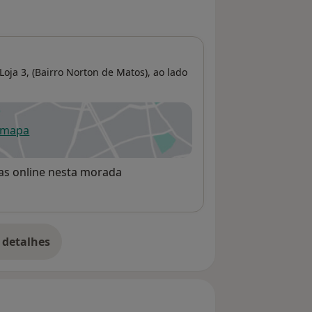
oja 3, (Bairro Norton de Matos), ao lado
 mapa
re num novo separador
rvas online nesta morada
 detalhes
bre o endereço