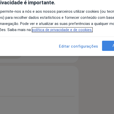
rivacidade é importante.
 permite-nos a nós e aos nossos parceiros utilizar cookies (ou tec
s) para recolher dados estatísticos e fornecer conteúdo com bas
ratividade
Anorexia Nervosa
 navegação. Pode ver e atualizar as suas preferências a qualquer 
ões. Saiba mais na
política de privacidade e de cookies.
a11y_sr_more_diseases
+7
Editar configurações
 detalhes
bre a experiência