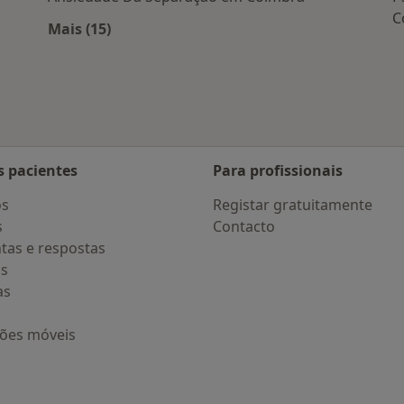
C
Mais (15)
Mais na categoria: Doenças mais tratadas
s pacientes
Para profissionais
os
Registar gratuitamente
s
Contacto
tas e respostas
os
as
ções móveis