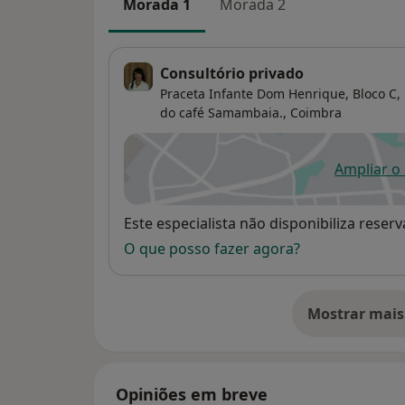
Morada 1
Morada 2
Consultório privado
Praceta Infante Dom Henrique, Bloco C, L
do café Samambaia.,
Coimbra
Ampliar o
ab
Disponibilidade
Este especialista não disponibiliza rese
O que posso fazer agora?
Mostrar mais
so
Opiniões em breve