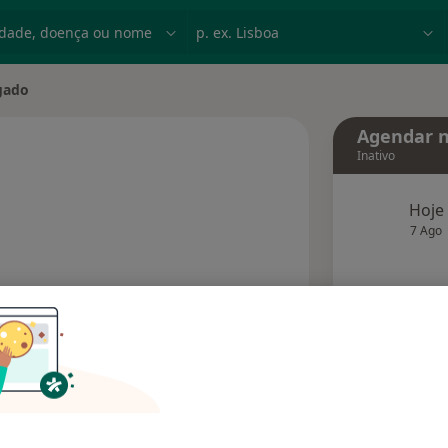
dade, doença ou nome
p. ex. Lisboa
gado
de
Agendar n
Inativo
Hoje
 especializações
7 Ago
agend
Solicite um atendimento
Consultórios
Opiniões