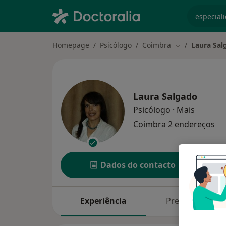
especiali
Homepage
Psicólogo
Coimbra
Laura Sal
Mudar de cida
Laura Salgado
sobre as
Psicólogo
·
Mais
Coimbra
2 endereços
Dados do contacto
Experiência
Preços