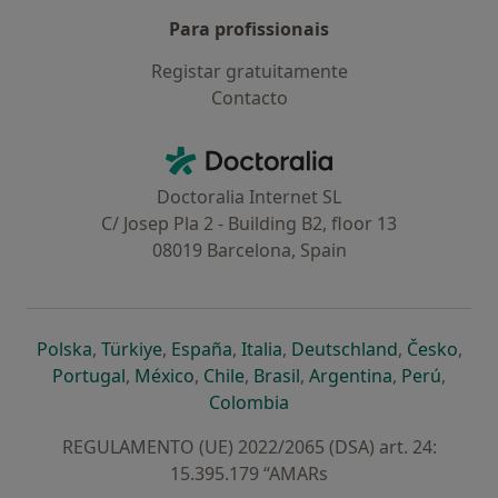
Para profissionais
Registar gratuitamente
Contacto
Contacto
Doctoralia - Homepage
Doctoralia Internet SL
C/ Josep Pla 2 - Building B2, floor 13
08019 Barcelona, Spain
abre num novo separador
abre num novo separador
abre num novo separador
abre num novo separado
abre num n
abre
Polska
,
Türkiye
,
España
,
Italia
,
Deutschland
,
Česko
,
abre num novo separador
abre num novo separador
abre num novo separador
abre num novo separa
abre num no
abre n
Portugal
,
México
,
Chile
,
Brasil
,
Argentina
,
Perú
,
abre num novo separad
Colombia
REGULAMENTO (UE) 2022/2065 (DSA) art. 24:
15.395.179 “AMARs