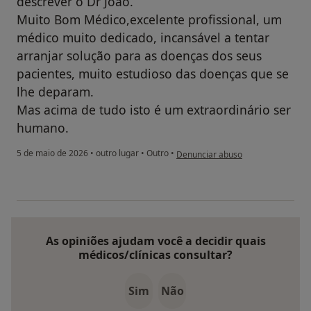
descrever o Dr João.
Muito Bom Médico,excelente profissional, um
médico muito dedicado, incansável a tentar
arranjar solução para as doenças dos seus
pacientes, muito estudioso das doenças que se
lhe deparam.
Mas acima de tudo isto é um extraordinário ser
humano.
na opinião do utilizador Vitor Sim
5 de maio de 2026
•
outro lugar
•
Outro
•
Denunciar abuso
As opiniões ajudam você a decidir quais
médicos/clínicas consultar?
Sim
Não