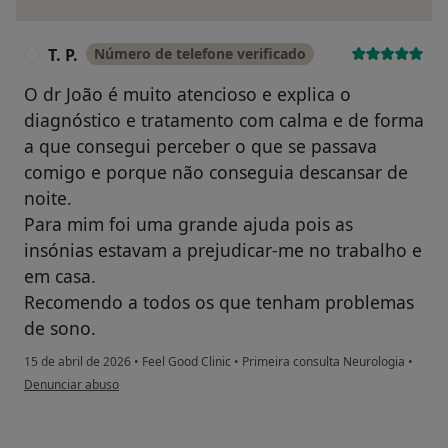
T. P.
Número de telefone verificado
T
O dr João é muito atencioso e explica o
diagnóstico e tratamento com calma e de forma
a que consegui perceber o que se passava
comigo e porque não conseguia descansar de
noite.
Para mim foi uma grande ajuda pois as
insónias estavam a prejudicar-me no trabalho e
em casa.
Recomendo a todos os que tenham problemas
de sono.
15 de abril de 2026
•
Feel Good Clinic
•
Primeira consulta Neurologia
•
na opinião do utilizador T. P.
Denunciar abuso