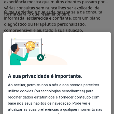
experiência mostra que muitos doentes passam por
várias consultas sem nunca lhes ser explicado, de
O meu objetivo é que cada pessoa saia da consulta
forma clara, o que realmente têm.
informada, esclarecida e confiante, com um plano
diagnóstico ou terapêutico personalizado,
compreensível e ajustado à sua situação.
Sobre mim
mais
Principais doenças tratadas
a11y_sr_more_dis
Epilepsia
Transtornos do Sono
+27
Pacientes que trato
A sua privacidade é importante.
Adultos
Crianças a partir dos 16 anos de idade
Ao aceitar, permite-nos a nós e aos nossos parceiros
utilizar cookies (ou tecnologias semelhantes) para
Formatos de consulta
recolher dados estatísticos e fornecer conteúdo com
Presencial
Ver locais (1)
base nos seus hábitos de navegação. Pode ver e
atualizar as suas preferências a qualquer momento nas