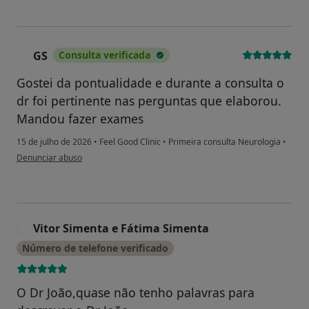
GS
Consulta verificada
G
Gostei da pontualidade e durante a consulta o
dr foi pertinente nas perguntas que elaborou.
Mandou fazer exames
15 de julho de 2026
•
Feel Good Clinic
•
Primeira consulta Neurologia
•
na opinião do utilizador GS
Denunciar abuso
Vitor Simenta e Fátima Simenta
V
Número de telefone verificado
O Dr João,quase não tenho palavras para