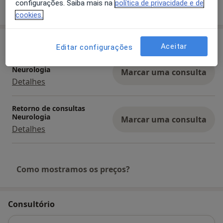
Mostrar mais detalhes
configurações. Saiba mais na
política de privacidade e de
sobre a experiência
cookies.
Serviços e preços
Aceitar
Editar configurações
Primeira consulta
Neurologia
Marcar uma consulta
Detalhes
Retorno de consultas
Neurologia
Marcar uma consulta
Detalhes
Como mostramos os preços?
Consultório