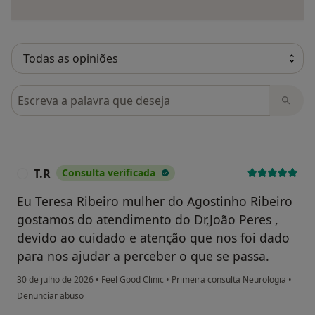
Pesquisar em opiniões
T.R
Consulta verificada
T
Eu Teresa Ribeiro mulher do Agostinho Ribeiro
gostamos do atendimento do Dr,João Peres ,
devido ao cuidado e atenção que nos foi dado
para nos ajudar a perceber o que se passa.
30 de julho de 2026
•
Feel Good Clinic
•
Primeira consulta Neurologia
•
na opinião do utilizador T.R
Denunciar abuso