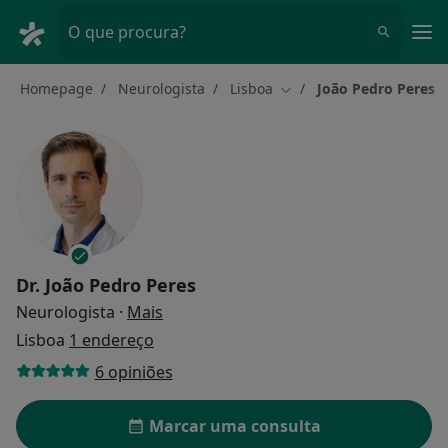
Men
O que procura?
Homepage
Neurologista
Lisboa
João Pedro Peres
Mudar de cidade
Dr.
João Pedro Peres
sobre as especializações
Neurologista
·
Mais
Lisboa
1 endereço
6 opiniões
Marcar uma consulta