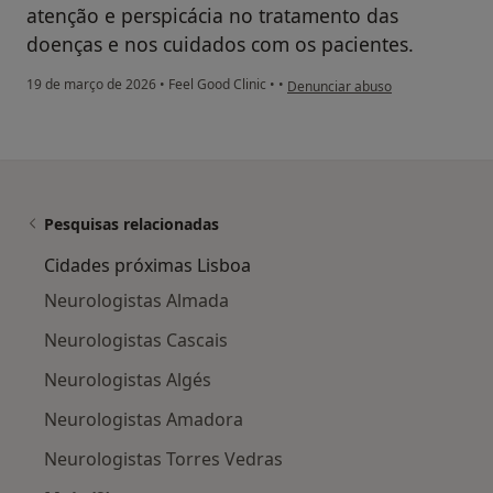
atenção e perspicácia no tratamento das
doenças e nos cuidados com os pacientes.
na opinião do utilizador Andreia I
19 de março de 2026
•
Feel Good Clinic
•
•
Denunciar abuso
Pesquisas relacionadas
Cidades próximas Lisboa
Neurologistas Almada
Neurologistas Cascais
Neurologistas Algés
Neurologistas Amadora
Neurologistas Torres Vedras