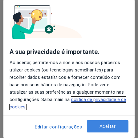
João Pedro Peres
Avaliação dos usuários: 4,6 na Play Store e 4,2 na
Apple
Neurologista
Lisboa
A sua privacidade é importante.
Agendar uma visita
Ao aceitar, permite-nos a nós e aos nossos parceiros
Alice Levy
utilizar cookies (ou tecnologias semelhantes) para
recolher dados estatísticos e fornecer conteúdo com
Neurologista
base nos seus hábitos de navegação. Pode ver e
Lisboa
atualizar as suas preferências a qualquer momento nas
configurações. Saiba mais na
política de privacidade e de
Alice Levy M Melancia
cookies.
Neurologista
Aceitar
Lisboa
Editar configurações