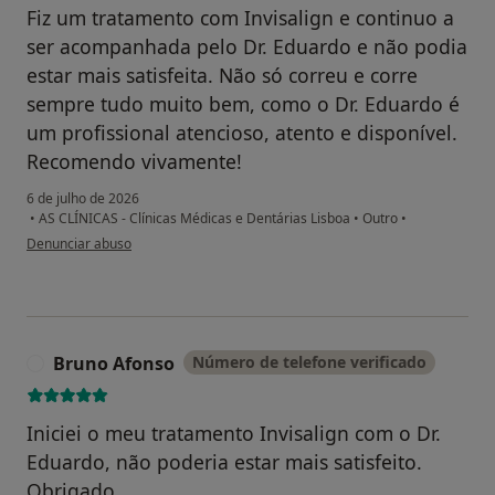
Fiz um tratamento com Invisalign e continuo a
ser acompanhada pelo Dr. Eduardo e não podia
estar mais satisfeita. Não só correu e corre
sempre tudo muito bem, como o Dr. Eduardo é
um profissional atencioso, atento e disponível.
Recomendo vivamente!
6 de julho de 2026
•
AS CLÍNICAS - Clínicas Médicas e Dentárias Lisboa
•
Outro
•
na opinião do utilizador Isabel S.S.
Denunciar abuso
Bruno Afonso
Número de telefone verificado
B
Iniciei o meu tratamento Invisalign com o Dr.
Eduardo, não poderia estar mais satisfeito.
Obrigado.