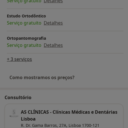
Serviço gratuito
Detalhes
confortável para o paciente.
Dr. Eduardo Portela OMD 8751 - Ortodontia |
Estudo Ortodôntico
Alinhadores Invisalign | eduardo.portela@asclinicas.pt
Serviço gratuito
Detalhes
Ortopantomografia
Serviço gratuito
Detalhes
+ 3 serviços
Como mostramos os preços?
Consultório
AS CLÍNICAS - Clínicas Médicas e Dentárias
Lisboa
R. Dr. Gama Barros, 27A,
Lisboa
1700-121