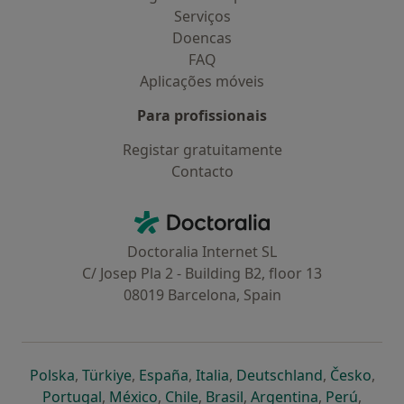
Serviços
Doencas
FAQ
Aplicações móveis
Para profissionais
Registar gratuitamente
Contacto
Contacto
Doctoralia - Homepage
Doctoralia Internet SL
C/ Josep Pla 2 - Building B2, floor 13
08019 Barcelona, Spain
abre num novo separador
abre num novo separador
abre num novo separador
abre num novo separado
abre num n
abre
Polska
,
Türkiye
,
España
,
Italia
,
Deutschland
,
Česko
,
abre num novo separador
abre num novo separador
abre num novo separador
abre num novo separa
abre num no
abre n
Portugal
,
México
,
Chile
,
Brasil
,
Argentina
,
Perú
,