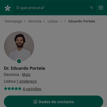
Men
O que procura?
Homepage
Dentista
Lisboa
Eduardo Portela
Mudar de cidade
Dr.
Eduardo Portela
sobre as especializações
Dentista
·
Mais
Lisboa
1 endereço
4 opiniões
Dados do contacto