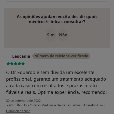
As opiniões ajudam você a decidir quais
médicos/clínicas consultar?
Sim
Não
Leocadia
Número de telefone verificado
L
O Dr Eduardo é sem dúvida um excelente
profissional, garante um tratamento adequado
a cada caso com resultados e prazos muito
fiáveis e reais. Óptima experiência, recomendo!
30 de setembro de 2022
•
AS CLÍNICAS - Clínicas Médicas e Dentárias Lisboa
•
Aparelho Fixo
•
na opinião do utilizador Leocadia
Denunciar abuso