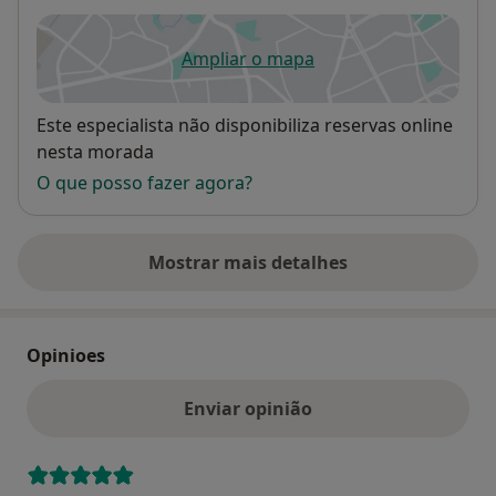
Ampliar o mapa
abre num novo separador
Disponibilidade
Este especialista não disponibiliza reservas online
nesta morada
O que posso fazer agora?
Mostrar mais detalhes
sobre o endereço
Opinioes
Enviar opinião