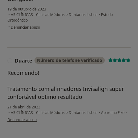
19 de outubro de 2023
•
AS CLÍNICAS - Clínicas Médicas e Dentárias Lisboa
•
Estudo
Ortodôntico
na opinião do utilizador Bruno Afonso
•
Denunciar abuso
Duarte
Número de telefone verificado
D
Recomendo!
Tratamento com alinhadores Invisalign super
confortável optimo resultado
21 de abril de 2023
•
AS CLÍNICAS - Clínicas Médicas e Dentárias Lisboa
•
Aparelho Fixo
•
na opinião do utilizador Duarte
Denunciar abuso