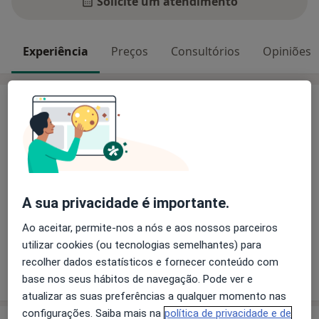
Solicite um atendimento
Experiência
Preços
Consultórios
Opiniões
Experiência
Principais doenças tratadas
Transtorno da Personalidade Anti-Social
Ansiedade Da Separação
Transtornos Da Ansiedade
A sua privacidade é importante.
Transtornos De Estresse
a11y_sr_more_diseas
Transtornos Da Personalidade
+2
Ao aceitar, permite-nos a nós e aos nossos parceiros
utilizar cookies (ou tecnologias semelhantes) para
recolher dados estatísticos e fornecer conteúdo com
Mostrar mais detalhes
sobre a experiência
base nos seus hábitos de navegação. Pode ver e
atualizar as suas preferências a qualquer momento nas
configurações. Saiba mais na
política de privacidade e de