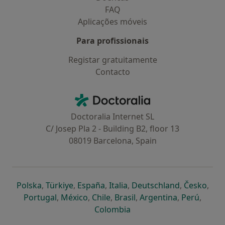
FAQ
Aplicações móveis
Para profissionais
Registar gratuitamente
Contacto
Contacto
Doctoralia - Homepage
Doctoralia Internet SL
C/ Josep Pla 2 - Building B2, floor 13
08019 Barcelona, Spain
abre num novo separador
abre num novo separador
abre num novo separador
abre num novo separado
abre num n
abre
Polska
,
Türkiye
,
España
,
Italia
,
Deutschland
,
Česko
,
abre num novo separador
abre num novo separador
abre num novo separador
abre num novo separa
abre num no
abre n
Portugal
,
México
,
Chile
,
Brasil
,
Argentina
,
Perú
,
abre num novo separad
Colombia