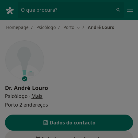
Men
O que procura?
Homepage
Psicólogo
Porto
André Louro
Mudar de cidade
Dr.
André Louro
sobre as especializações
Psicólogo
·
Mais
Porto
2 endereços
Dados do contacto