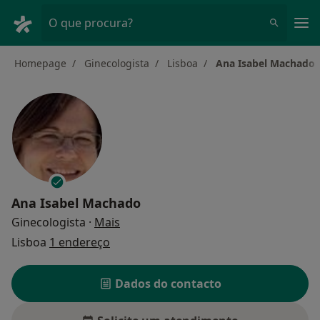
Men
O que procura?
Homepage
Ginecologista
Lisboa
Ana Isabel Machado
Ana Isabel Machado
sobre as especializações
Ginecologista
·
Mais
Lisboa
1 endereço
Dados do contacto