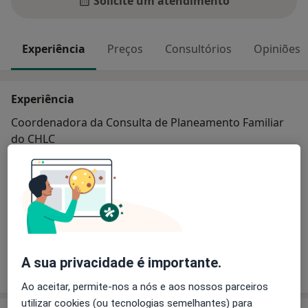
Solicite um atendimento
Experiência
Preços
Consultórios
Opiniões
Experiência
Coordenadora da Consulta de Planeamento Familiar
do CHLC
Competência em Medicina Sexual
Principais doenças tratadas
Doenças Dos Genitais Femininos
a11y_sr_more_diseases
Complicações Na Gravidez
+1
A sua privacidade é importante.
Mostrar mais detalhes
sobre a experiência
Ao aceitar, permite-nos a nós e aos nossos parceiros
utilizar cookies (ou tecnologias semelhantes) para