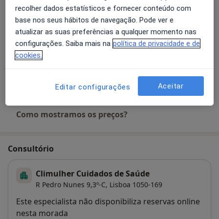
Serviços e preços
recolher dados estatísticos e fornecer conteúdo com
base nos seus hábitos de navegação. Pode ver e
Primeira consulta Ginecologia - Obstetricia
atualizar as suas preferências a qualquer momento nas
Detalhes
configurações. Saiba mais na
política de privacidade e de
cookies.
Retorno de consultas Ginecologia - Obstetricia
Detalhes
Aceitar
Editar configurações
Como mostramos os preços?
Consultório
Climulher Cuidados de Saúde
R Pedro Nunes 9,3º-C,
Lisboa
1050-169
Disponibilidade
Este especialista não disponibiliza reservas online
nesta morada