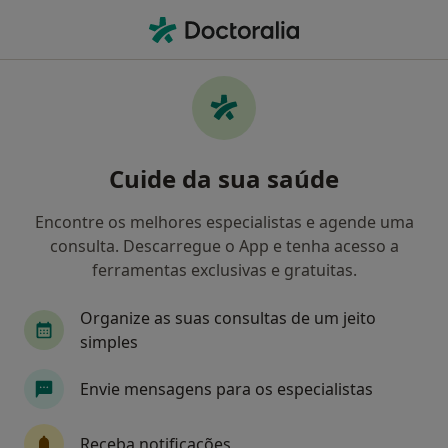
Men
Pediatra • Montijo, Setúbal
Filters
Mapa
Pediatras em Montijo
Cuide da sua saúde
Como classificamos os resultados
Encontre os melhores especialistas e agende uma
consulta. Descarregue o App e tenha acesso a
ferramentas exclusivas e gratuitas.
Organize as suas consultas de um jeito
simples
Envie mensagens para os especialistas
Celia Iglesias Neves
Pediatra
Receba notificações