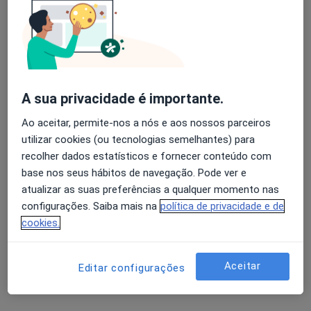
R Nova do Almada nº 18 (1º-Esq)-CHIADO, Lisboa
•
Mapa
Ivonarte - Serviços Clínicos (Drª Ivone Lopes Dias)
Nenhum profissional neste centro médico tem consultas disponíveis
Mostrar perfil
A sua privacidade é importante.
Ao aceitar, permite-nos a nós e aos nossos parceiros
utilizar cookies (ou tecnologias semelhantes) para
recolher dados estatísticos e fornecer conteúdo com
base nos seus hábitos de navegação. Pode ver e
atualizar as suas preferências a qualquer momento nas
configurações. Saiba mais na
política de privacidade e de
cookies.
Clínica Lambert
·
Mais
Pediatra, Fisioterapeuta, Dentista
Aceitar
Editar configurações
R. Cordeiro Ferreira nº3, Lisboa
•
Mapa
Clínica Lambert