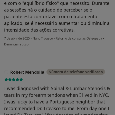
e com o "equilíbrio físico" que necessito. Durante
as sessões há o cuidado de perceber se o
paciente está confortável com o tratamento
aplicado, se é necessário aumentar ou diminuir a
intensidade das ações corretivas.
7 de abril de 2025
•
Nuno Trovisco
•
Retorno de consultas Osteopatia
•
na opinião do utilizador Joaquim Silva
Denunciar abuso
Robert Mendolia
Número de telefone verificado
R
I was diagnosed with Spinal & Lumbar Stenosis &
tears in my forearm tendons when I lived in NYC.
I was lucky to have a Portuguese neighbor that
recommended Dr. Trovisco to me. From day one I
loved Dr. Trovisco! After decades of experiencing