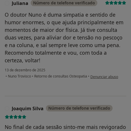
Juliana
Número de telefone verificado
J
O doutor Nuno é duma simpatia e sentido de
humor enormes, o que ajuda principalmente em
momentos de maior dor física. Já tive consulta
duas vezes, para aliviar dor e tensão no pescoço
e na coluna, e saí sempre leve como uma pena.
Recomendo totalmente e vou, com toda a
certeza, voltar!
13 de dezembro de 2025
na opinião do utilizador J
•
Nuno Trovisco
•
Retorno de consultas Osteopatia
•
Denunciar abuso
Joaquim Silva
Número de telefone verificado
J
No final de cada sessão sinto-me mais revigorado