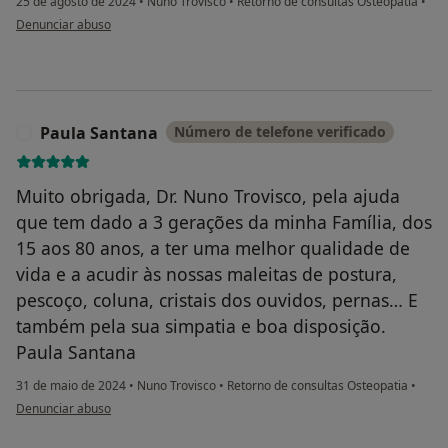
25 de agosto de 2024
•
Nuno Trovisco
•
Retorno de consultas Osteopatia
•
na opinião do utilizador Robert Mendolia
Denunciar abuso
Paula Santana
Número de telefone verificado
P
Muito obrigada, Dr. Nuno Trovisco, pela ajuda
que tem dado a 3 gerações da minha Família, dos
15 aos 80 anos, a ter uma melhor qualidade de
vida e a acudir às nossas maleitas de postura,
pescoço, coluna, cristais dos ouvidos, pernas… E
também pela sua simpatia e boa disposição.
Paula Santana
31 de maio de 2024
•
Nuno Trovisco
•
Retorno de consultas Osteopatia
•
na opinião do utilizador Paula Santana
Denunciar abuso