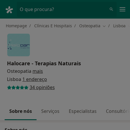
Men
O que procura?
Homepage
Clínicas E Hospitais
Osteopatia
Lisboa
Mudar de cid
M
Halocare - Terapias Naturais
Osteopatia
mais
Lisboa
1 endereço
34 opiniões
Sobre nós
Serviços
Especialistas
Consultóri
Sobre nós