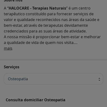
A “
HALOCARE - Terapias Naturais
” é um centro
terapêutico constituído para fornecer serviços de
valor e qualidade reconhecidos nas áreas da saúde e
bem-estar, através de terapeutas devidamente
credenciados para as suas áreas de atividade.
A nossa missão é proporcionar bem-estar e melhorar
a qualidade de vida de quem nos visita.
Quem somos
A “
mais
HALOCARE - Terapias Naturais
” fornece serviços
terapêuticos de qualidade em áreas diversificadas:
Haloterapia
,
Massagens
,
Reflexologia Podal
,
Naturopatia
,
Acupunctura
,
Osteopatia
,
Terapia
Serviços
Sacro Craniana
,
Terapia de Bowen
,
Yoga
.
A
HALOCARE
baseia o seu nome na
Haloterapia
, a
Osteopatia
terapia com sal
(eficaz para problemas dos foros
respiratório, dermatológico e de saúde mental), sendo
um dos centros pioneiros em Portugal a adotar este
tratamento.
Consulta domiciliar Osteopatia
A
Haloterapia
é especialmente recomendada e eficaz