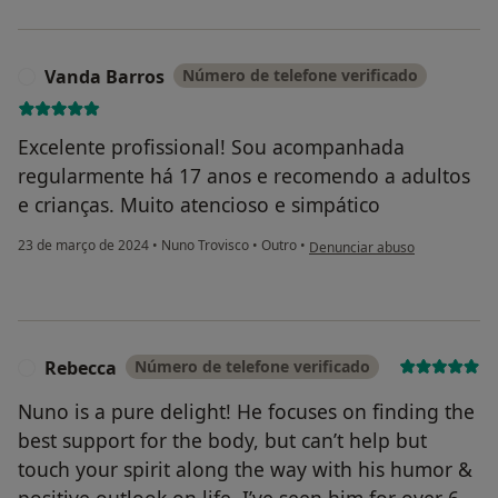
Vanda Barros
Número de telefone verificado
V
Excelente profissional! Sou acompanhada
regularmente há 17 anos e recomendo a adultos
e crianças. Muito atencioso e simpático
na opinião do utilizador Vanda
23 de março de 2024
•
Nuno Trovisco
•
Outro
•
Denunciar abuso
Rebecca
Número de telefone verificado
R
Nuno is a pure delight! He focuses on finding the
best support for the body, but can’t help but
touch your spirit along the way with his humor &
positive outlook on life. I’ve seen him for over 6