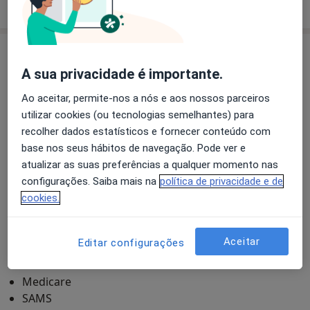
Consultório
A sua privacidade é importante.
Ao aceitar, permite-nos a nós e aos nossos parceiros
Ampliar o mapa
utilizar cookies (ou tecnologias semelhantes) para
recolher dados estatísticos e fornecer conteúdo com
base nos seus hábitos de navegação. Pode ver e
atualizar as suas preferências a qualquer momento nas
Halocare - Terapias Naturais
configurações. Saiba mais na
política de privacidade e de
Travessa Henrique Cardoso, 69A, Lisboa 1700-227
Seguros
cookies.
ACP
AdvanceCare
Aceitar
Editar configurações
Allianz
Future Healthcare
Medicare
SAMS