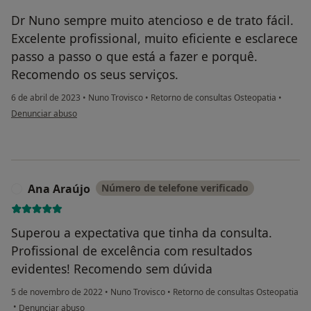
Dr Nuno sempre muito atencioso e de trato fácil.
Excelente profissional, muito eficiente e esclarece
passo a passo o que está a fazer e porquê.
Recomendo os seus serviços.
6 de abril de 2023
•
Nuno Trovisco
•
Retorno de consultas Osteopatia
•
na opinião do utilizador Gabriela
Denunciar abuso
Ana Araújo
Número de telefone verificado
A
Superou a expectativa que tinha da consulta.
Profissional de excelência com resultados
evidentes! Recomendo sem dúvida
5 de novembro de 2022
•
Nuno Trovisco
•
Retorno de consultas Osteopatia
na opinião do utilizador Ana Araújo
•
Denunciar abuso