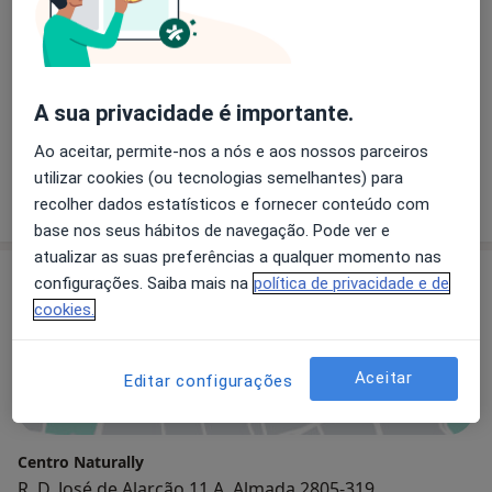
A Centro Naturally iniciou a sua atividade com o
objetivo de dar tratamento e acompanhamento
profissional aos doentes.
Para nós é fundamental o relacionamento humano,
A sua privacidade é importante.
fomentamos e mantemos uma relação de
proximidade.
Ao aceitar, permite-nos a nós e aos nossos parceiros
As instalações de que dispomos são modernas, com 3
utilizar cookies (ou tecnologias semelhantes) para
Quem somos
gabinetes para consultas, espaço para workshop e
mais
recolher dados estatísticos e fornecer conteúdo com
loja de venda de suplementos naturais, chás e
base nos seus hábitos de navegação. Pode ver e
sabonetes
atualizar as suas preferências a qualquer momento nas
Localizada na zona mais recente de Almada, o
Consultório
configurações. Saiba mais na
política de privacidade e de
estacionamento automóvel é abundante e gratuito
cookies.
Ampliar o mapa
Aceitar
Editar configurações
Centro Naturally
R. D. José de Alarcão 11 A, Almada 2805-319