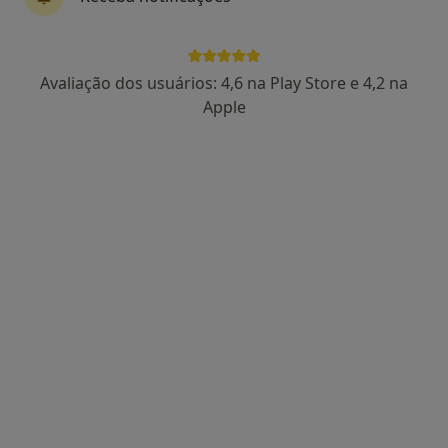
Dr. Miguel Montenegro
Psicólogo
Avaliação dos usuários: 4,6 na Play Store e 4,2 na
13 opiniões
Apple
Avenida 5 de Outubro 122, Lisboa
•
Mapa
Consultório Miguel Montenegro
Consulta online
65 €
Esse especialista não oferece agendamento online para esse endereço.
Solicite um atendimento