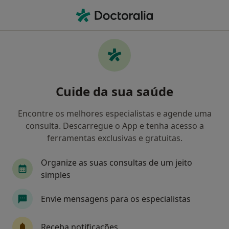
Men
Generali • Linda A Velha, Lisboa
Filters
• 1
Mapa
Médicos recomendados de Generali em
Cuide da sua saúde
Linda A Velha
Como classificamos os resultados
Encontre os melhores especialistas e agende uma
consulta. Descarregue o App e tenha acesso a
ferramentas exclusivas e gratuitas.
Qual é a especialização que procura?
Organize as suas consultas de um jeito
simples
Envie mensagens para os especialistas
Receba notificações