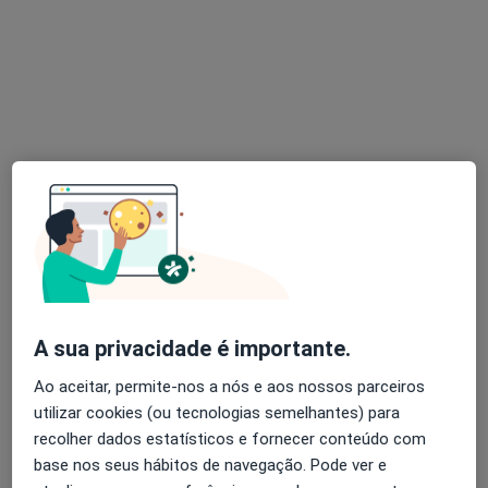
Dr. Martin Lorenzetti
Neurocirurgião
126 opiniões
Rua Duarte Galvão 54, Lisboa
•
Mapa
Hospital Cruz Vermelha
Esse especialista não oferece agendamento online para esse endereço.
Solicite um atendimento
A sua privacidade é importante.
Ao aceitar, permite-nos a nós e aos nossos parceiros
utilizar cookies (ou tecnologias semelhantes) para
recolher dados estatísticos e fornecer conteúdo com
base nos seus hábitos de navegação. Pode ver e