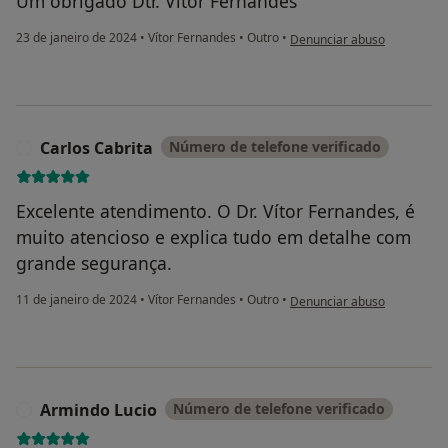
Um obrigado Dtr. Vitor Fernandes
na opinião do utilizador Luí
23 de janeiro de 2024
•
Vítor Fernandes
•
Outro
•
Denunciar abuso
Carlos Cabrita
Número de telefone verificado
C
Excelente atendimento. O Dr. Vítor Fernandes, é
muito atencioso e explica tudo em detalhe com
grande segurança.
na opinião do utilizador Carl
11 de janeiro de 2024
•
Vítor Fernandes
•
Outro
•
Denunciar abuso
Armindo Lucio
Número de telefone verificado
A