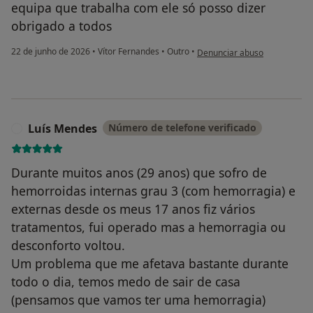
equipa que trabalha com ele só posso dizer
obrigado a todos
na opinião do utilizador Ilda
22 de junho de 2026
•
Vítor Fernandes
•
Outro
•
Denunciar abuso
Luís Mendes
Número de telefone verificado
L
Durante muitos anos (29 anos) que sofro de
hemorroidas internas grau 3 (com hemorragia) e
externas desde os meus 17 anos fiz vários
tratamentos, fui operado mas a hemorragia ou
desconforto voltou.
Um problema que me afetava bastante durante
todo o dia, temos medo de sair de casa
(pensamos que vamos ter uma hemorragia)