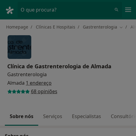
Men
O que procura?
Homepage
Clínicas E Hospitais
Gastrenterologia
Al
Mudar d
Clínica de Gastrenterologia de Almada
Gastrenterologia
Almada
1 endereço
68 opiniões
Sobre nós
Serviços
Especialistas
Consultóri
Sobre nós