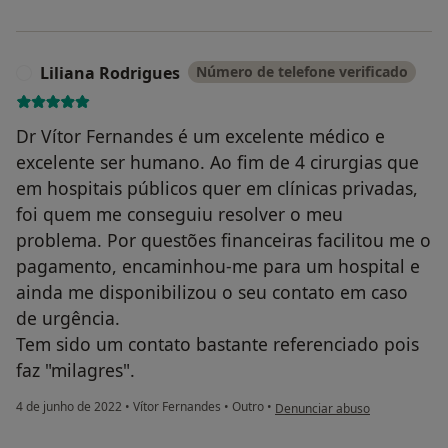
Liliana Rodrigues
Número de telefone verificado
L
Dr Vítor Fernandes é um excelente médico e
excelente ser humano. Ao fim de 4 cirurgias que
em hospitais públicos quer em clínicas privadas,
foi quem me conseguiu resolver o meu
problema. Por questões financeiras facilitou me o
pagamento, encaminhou-me para um hospital e
ainda me disponibilizou o seu contato em caso
de urgência.
Tem sido um contato bastante referenciado pois
faz "milagres".
na opinião do utilizador Liliana
4 de junho de 2022
•
Vítor Fernandes
•
Outro
•
Denunciar abuso