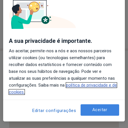
Ampliar o mapa
Clínica de Gastrenterologia de Almada
R Liberdade 66,1º-F, Almada 2805-355
A sua privacidade é importante.
Ao aceitar, permite-nos a nós e aos nossos parceiros
utilizar cookies (ou tecnologias semelhantes) para
Opiniões sobre os médicos (68)
recolher dados estatísticos e fornecer conteúdo com
base nos seus hábitos de navegação. Pode ver e
68 opiniões
atualizar as suas preferências a qualquer momento nas
configurações. Saiba mais na
política de privacidade e de
cookies.
Todas as opiniões são importantes,
por isso os especialistas não podem
pagar para alterar ou excluir uma
Aceitar
Editar configurações
Saber mais sobre parecer
opinião.
Saiba mais.