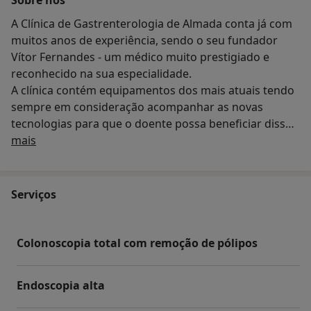
A Clínica de Gastrenterologia de Almada conta já com
muitos anos de experiência, sendo o seu fundador
Vítor Fernandes - um médico muito prestigiado e
reconhecido na sua especialidade.
A clínica contém equipamentos dos mais atuais tendo
sempre em consideração acompanhar as novas
tecnologias para que o doente possa beneficiar disso.
Quem somos
Tem também uma excelente equipa de médicos e
mais
enfermeiros sempre atenciosa para que o doente se
sinta o mais confortável possível e que recupere
rapidamente.
Serviços
Apesar da clínica ser especializada em
gastrenterologia existem muitas outras
especialidades.
Colonoscopia total com remoção de pólipos
Para facilitar, a clínica tem um website:
www.clinicadegastrenterologiadealmada.com
Endoscopia alta
A clínica é reconhecida pela sua experiência e
enovação no tratamento da doença proctológica -