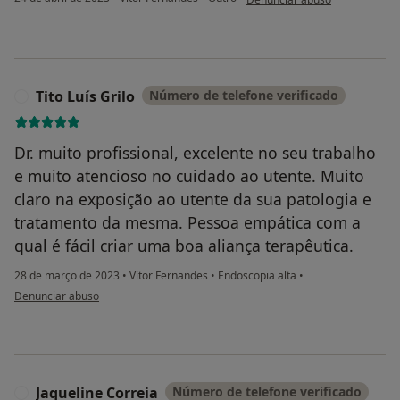
Tito Luís Grilo
Número de telefone verificado
T
Dr. muito profissional, excelente no seu trabalho
e muito atencioso no cuidado ao utente. Muito
claro na exposição ao utente da sua patologia e
tratamento da mesma. Pessoa empática com a
qual é fácil criar uma boa aliança terapêutica.
28 de março de 2023
•
Vítor Fernandes
•
Endoscopia alta
•
na opinião do utilizador Tito Luís Grilo
Denunciar abuso
Jaqueline Correia
Número de telefone verificado
J