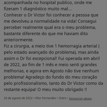
acompanhada no hospital publico, onde me
fizeram 1 diagnóstico muito mal...
Conhecer o Dr Victor foi conhecer a pessoa que
me devolveu a normalidade na vida! Consegui
perceber realmente qual era o meu problema,
bastante diferente do que me haviam dito
anteriormente.
Fiz a cirurgia, a meio tive 1 hemorragia arterial (
pelo estado avançado do problema), mas ainda
assim o Dr foi excepcional! Fui operada em abril
de 2022, ao fim de 1 mês e meio senti grandes
melhorias, e agora em Agosto não tive nenhum
problema! Agradeço do fundo do meu coração
pelo profissionalismo, tanto do Dr Victor como da
restante equipa! O meu muito obrigado !!
na opinião do utilizador Cat
26 de agosto de 2022
•
Vítor Fernandes
•
Outro
•
Denunciar abuso