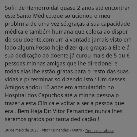
Sofri de Hemorroidal quase 2 anos até encontrar
este Santo Médico,que solucionou o meu
problrma de uma vez só,graças á sua capacidade
médica e também humana que coloca ao dispor
do seu doente,com um á vontade jamais visto em
lado algum.Posso hoje dizer que graças a Ele e á
sua dedicação ao doente,já curou mais de 5 ou 6
pessoas minhas amigas que lhe direcionei e
todas elas lhe estão gratas para o resto das suas
vidas e p/ terminar só dizendo isto : Um desses
Amigos andou 10 anos em ambulatório no
Hospital dos Capuchos até a minha pessoa o
trazer a esta Clínica e voltar a ser a pessoa que
era . Bem Haja Dr: Vitor Fernandes,nunca lhes
seremos gratos por tanta dedicação !
na opinião do utilizador Armin
30 de maio de 2023
•
Vítor Fernandes
•
Outro
•
Denunciar abuso