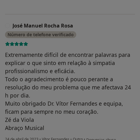
José Manuel Rocha Rosa
J
Número de telefone verificado
Extremamente difícil de encontrar palavras para
explicar o que sinto em relação à simpatia
profissionalismo e eficácia.
Todo o agradecimento é pouco perante a
resolução do meu problema que me afectava 24
h por dia.
Muito obrigado Dr. Vítor Fernandes e equipa,
ficam para sempre no meu coração.
Zé da Viola
Abraço Musical
na opinião do utilizador José 
24 de abril de 2023
•
Vítor Fernandes
•
Outro
•
Denunciar abuso