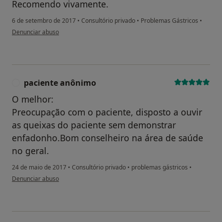
Recomendo vivamente.
6 de setembro de 2017
•
Consultório privado
•
Problemas Gástricos
•
na opinião do utilizador Conta eliminada
Denunciar abuso
paciente anônimo
P
O melhor:
Preocupação com o paciente, disposto a ouvir
as queixas do paciente sem demonstrar
enfadonho.Bom conselheiro na área de saúde
no geral.
24 de maio de 2017
•
Consultório privado
•
problemas gástricos
•
na opinião do utilizador paciente anônimo
Denunciar abuso