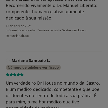
Recomendo vivamente o Dr. Manuel Liberato:
competente, humano e absolutamente
dedicado à sua missão.
15 de abril de 2025
•
Consultório privado
•
Primeira consulta Gastrenterologia
•
na opinião do utilizador Vera Geraldes
Denunciar abuso
Mariana Sampaio L.
M
Número de telefone verificado
Um verdadeiro Dr House no mundo da Gastro.
É um medico dedicado, competente e que põe
os doentes no centro de toda a sua prática. É
para mim, o melhor médico que tive
oportunidade de conhecer.