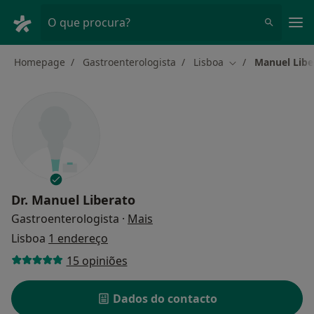
Men
O que procura?
Homepage
Gastroenterologista
Lisboa
Manuel Libe
Mudar de cidade
Dr.
Manuel Liberato
sobre as especializações
Gastroenterologista
·
Mais
Lisboa
1 endereço
15 opiniões
Dados do contacto