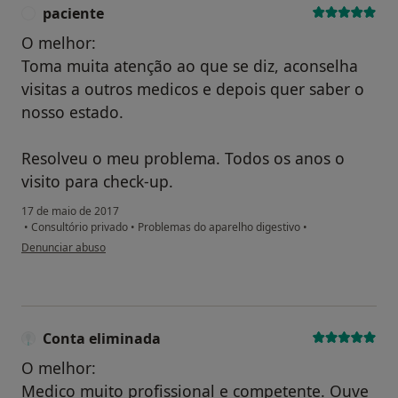
paciente
P
O melhor:
Toma muita atenção ao que se diz, aconselha
visitas a outros medicos e depois quer saber o
nosso estado.
Resolveu o meu problema. Todos os anos o
visito para check-up.
17 de maio de 2017
•
Consultório privado
•
Problemas do aparelho digestivo
•
na opinião do utilizador paciente
Denunciar abuso
Conta eliminada
O melhor:
Medico muito profissional e competente. Ouve