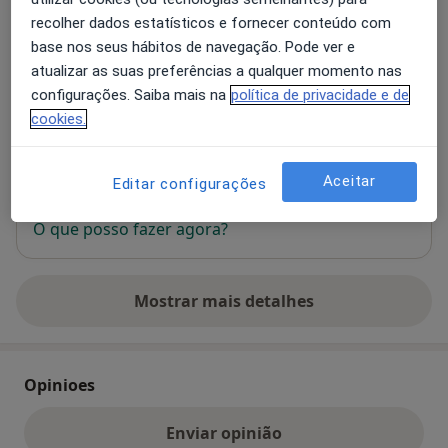
recolher dados estatísticos e fornecer conteúdo com
Consultório privado
base nos seus hábitos de navegação. Pode ver e
Alameda Dom Afonso Henriques, nº 2A - A,
Lisboa
atualizar as suas preferências a qualquer momento nas
configurações. Saiba mais na
política de privacidade e de
Ampliar o mapa
cookies.
abre num novo separador
Disponibilidade
Este especialista não disponibiliza reservas online
Aceitar
Editar configurações
nesta morada
O que posso fazer agora?
Mostrar mais detalhes
sobre o endereço
Opinioes
Enviar opinião