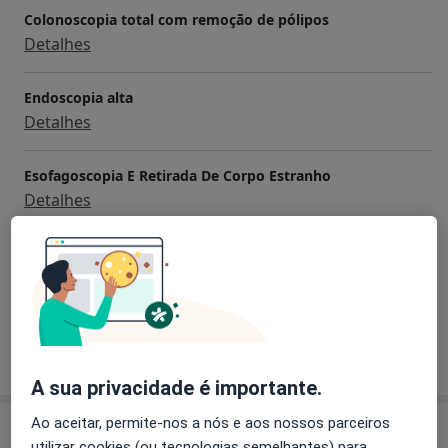
Colonoscopia total com remoção de pólipos
Detalhes
Endoscopia alta
Detalhes
Esofagoscopia E Retirada De Corpo Estranho
Detalhes
Primeira consulta Gastrenterologia
Detalhes
Como mostramos os preços?
A sua privacidade é importante.
Ao aceitar, permite-nos a nós e aos nossos parceiros
Consultório
utilizar cookies (ou tecnologias semelhantes) para