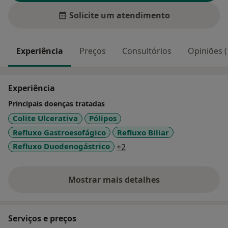
Solicite um atendimento
Experiência
Preços
Consultórios
Opiniões (
Experiência
Principais doenças tratadas
Colite Ulcerativa
Pólipos
Refluxo Gastroesofágico
Refluxo Biliar
a11y_sr_more_diseases
Refluxo Duodenogástrico
+2
Mostrar mais detalhes
sobre a experiência
Serviços e preços