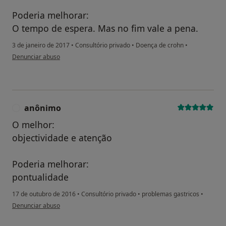
Poderia melhorar:
O tempo de espera. Mas no fim vale a pena.
3 de janeiro de 2017
•
Consultório privado
•
Doença de crohn
•
na opinião do utilizador Conta eliminada
Denunciar abuso
anônimo
A
O melhor:
objectividade e atenção
Poderia melhorar:
pontualidade
17 de outubro de 2016
•
Consultório privado
•
problemas gastricos
•
na opinião do utilizador anônimo
Denunciar abuso