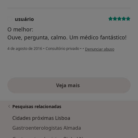
usuário
U
O melhor:
Ouve, pergunta, calmo. Um médico fantástico!
na opinião do utilizador usuári
4 de agosto de 2016
•
Consultório privado
•
•
Denunciar abuso
Veja mais
opiniões acima
Pesquisas relacionadas
Cidades próximas Lisboa
Gastroenterologistas Almada