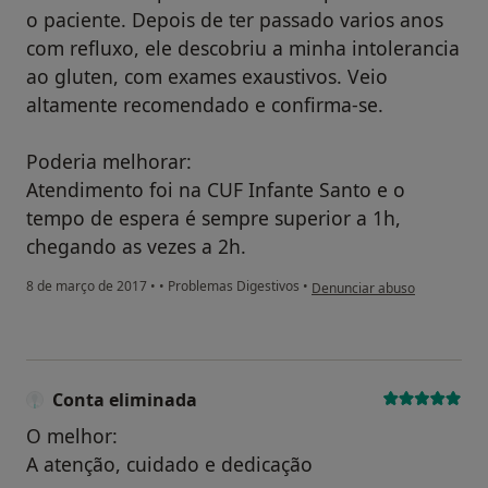
o paciente. Depois de ter passado varios anos
com refluxo, ele descobriu a minha intolerancia
ao gluten, com exames exaustivos. Veio
altamente recomendado e confirma-se.
Poderia melhorar:
Atendimento foi na CUF Infante Santo e o
tempo de espera é sempre superior a 1h,
chegando as vezes a 2h.
na opinião do utilizador Cont
8 de março de 2017
•
•
Problemas Digestivos
•
Denunciar abuso
Conta eliminada
O melhor:
A atenção, cuidado e dedicação