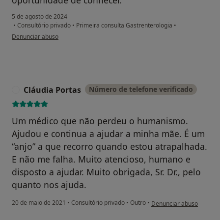
5 de agosto de 2024
•
Consultório privado
•
Primeira consulta Gastrenterologia
•
na opinião do utilizador Mariana Sampaio L.
Denunciar abuso
Cláudia Portas
Número de telefone verificado
C
Um médico que não perdeu o humanismo.
Ajudou e continua a ajudar a minha mãe. É um
“anjo” a que recorro quando estou atrapalhada.
E não me falha. Muito atencioso, humano e
disposto a ajudar. Muito obrigada, Sr. Dr., pelo
quanto nos ajuda.
na opinião do utilizador 
20 de maio de 2021
•
Consultório privado
•
Outro
•
Denunciar abuso