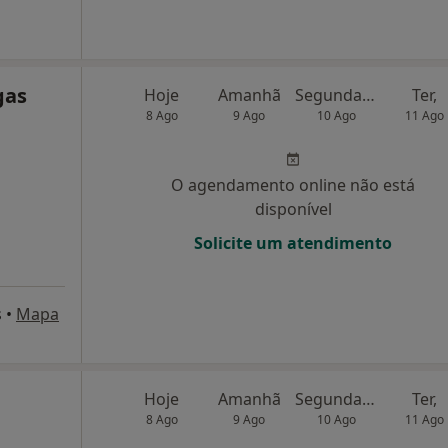
gas
Hoje
Amanhã
Segunda-feira
Ter,
8 Ago
9 Ago
10 Ago
11 Ago
O agendamento online não está
disponível
Solicite um atendimento
s
•
Mapa
Hoje
Amanhã
Segunda-feira
Ter,
8 Ago
9 Ago
10 Ago
11 Ago