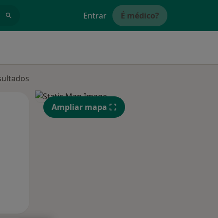
Entrar
É médico?
sultados
Qua
Qui,
Sex,
Ampliar mapa
12 Ago
13 Ago
14 Ago