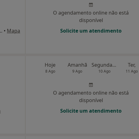
O agendamento online não está
disponível
xide R Alm Cesar Augusto C Rodrigues 4 1 Esq, Linda A Velha
•
Mapa
Solicite um atendimento
Hoje
Amanhã
Segunda-feira
Ter,
8 Ago
9 Ago
10 Ago
11 Ago
O agendamento online não está
disponível
a
Solicite um atendimento