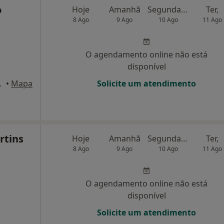
o
Hoje
Amanhã
Segunda-feira
Ter,
8 Ago
9 Ago
10 Ago
11 Ago
O agendamento online não está
disponível
 Alcabideche
•
Mapa
Solicite um atendimento
rtins
Hoje
Amanhã
Segunda-feira
Ter,
8 Ago
9 Ago
10 Ago
11 Ago
O agendamento online não está
disponível
Solicite um atendimento