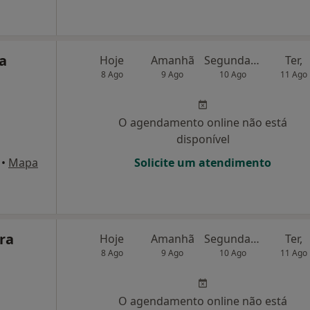
a
Hoje
Amanhã
Segunda-feira
Ter,
8 Ago
9 Ago
10 Ago
11 Ago
O agendamento online não está
disponível
•
Mapa
Solicite um atendimento
ra
Hoje
Amanhã
Segunda-feira
Ter,
8 Ago
9 Ago
10 Ago
11 Ago
O agendamento online não está