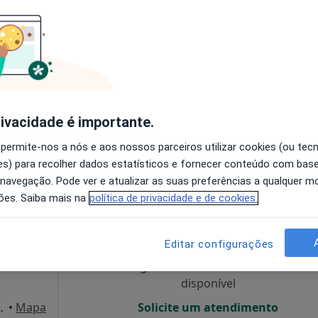
lhães
Hoje
Amanhã
Segunda-feira
Ter,
8 Ago
9 Ago
10 Ago
11 Ago
O agendamento online não está
disponível
rivacidade é importante.
•
Mapa
Solicite um atendimento
 permite-nos a nós e aos nossos parceiros utilizar cookies (ou tec
s) para recolher dados estatísticos e fornecer conteúdo com bas
 navegação. Pode ver e atualizar as suas preferências a qualquer 
ões. Saiba mais na
política de privacidade e de cookies.
ra-
Hoje
Amanhã
Segunda-feira
Ter,
8 Ago
9 Ago
10 Ago
11 Ago
Editar configurações
O agendamento online não está
disponível
Louise-lj 17, Carcavelos
•
Mapa
Solicite um atendimento