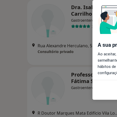
Dra. Isabel Maga
Carrilho
Gastroenterologista
3 opiniões
A sua p
Rua Alexandre Herculano, 5 - 1º, Cascais
Consultório privado
Ao aceitar,
semelhante
hábitos de
configuraç
Professora Douto
Fátima Serejo
Gastroenterologista
R Doutor Marques Mata Edifício Vila 