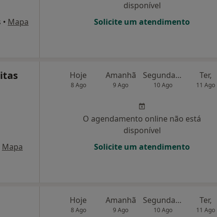
disponível
s
•
Mapa
Solicite um atendimento
itas
Hoje
Amanhã
Segunda-feira
Ter,
8 Ago
9 Ago
10 Ago
11 Ago
O agendamento online não está
disponível
Mapa
Solicite um atendimento
Hoje
Amanhã
Segunda-feira
Ter,
8 Ago
9 Ago
10 Ago
11 Ago