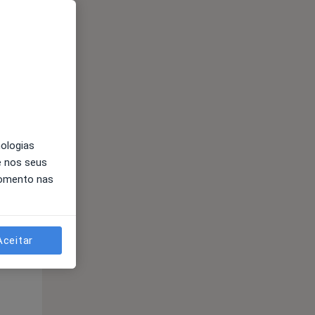
Qua
Qui,
Sex,
12 Ago
13 Ago
14 Ago
nologias
e nos seus
momento nas
Qua
Qui,
Sex,
12 Ago
13 Ago
14 Ago
Aceitar