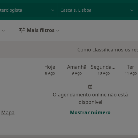
dade, doença ou nome
p. ex. Lisboa
e
Mais filtros
Como classificamos os re
Hoje
Amanhã
Segunda-feira
Ter,
8 Ago
9 Ago
10 Ago
11 Ago
O agendamento online não está
disponível
Mapa
Mostrar número