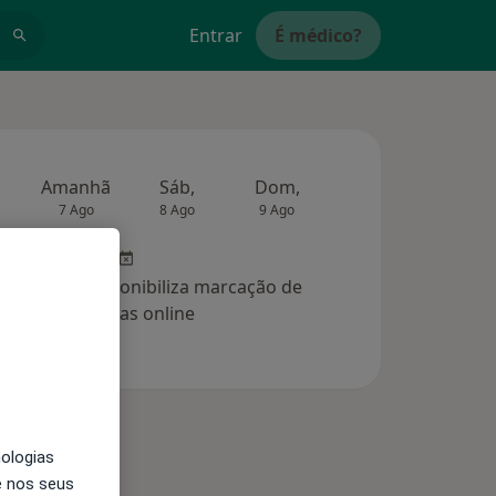
Entrar
É médico?
Amanhã
Sáb,
Dom,
Segunda-feira
Ter,
7 Ago
8 Ago
9 Ago
10 Ago
11 Ag
clínica não disponibiliza marcação de
consultas online
nologias
e nos seus