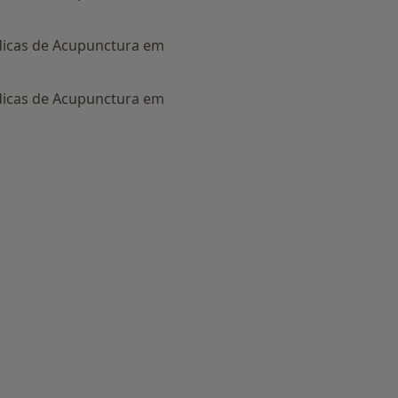
dicas de Acupunctura em
dicas de Acupunctura em
 categoria: Centros de Acupunctura perto de si