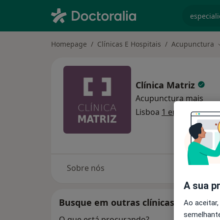
especiali
Homepage
Clínicas E Hospitais
Acupunctura
Clínica Matriz
Acupunctura
mais
Lisboa
1 endereço
Sobre nós
C
A sua p
Busque em outras clínicas
Ao aceitar,
semelhante
O que está procurando?