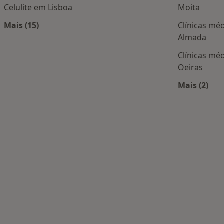
Celulite em Lisboa
Moita
Mais (15)
Clínicas mé
Mais na categoria: Doenças mais tratadas
Almada
ais populares
Clínicas mé
Oeiras
Mais (2)
Mais na