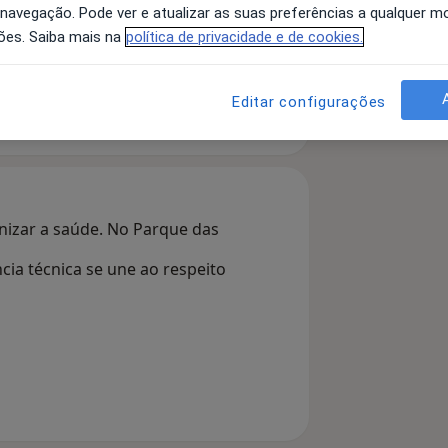
 navegação. Pode ver e atualizar as suas preferências a qualquer 
ões. Saiba mais na
política de privacidade e de cookies.
Psicólogo
Psiquiatra
Editar configurações
Pesquisar outra especialidade
nizar a saúde. No Parque das
ia técnica se une ao respeito