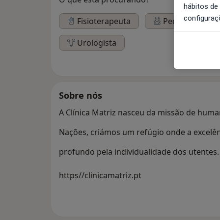
hábitos de
configuraç
Fisioterapeuta
Pediatra
Urologista
Sobre nós
A Clínica Matriz nasceu da missão de huma
Nações, criámos um refúgio onde a excelênc
profundo pela individualidade dos utentes.
https//clinicamatriz.pt