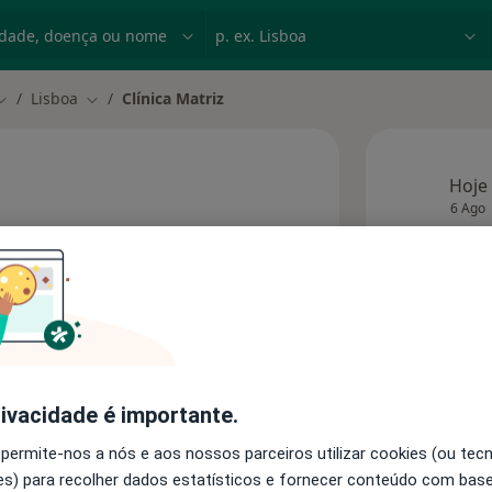
dade, doença ou nome
p. ex. Lisboa
Lisboa
Clínica Matriz
Mudar de cidade
Mudar de cidade
Hoje
6 Ago
Esta 
onsultórios
rivacidade é importante.
 permite-nos a nós e aos nossos parceiros utilizar cookies (ou tec
s) para recolher dados estatísticos e fornecer conteúdo com bas