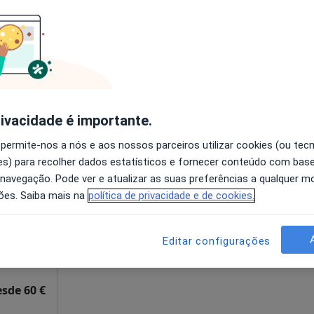
disponível
Mostrar número
Mapa
rivacidade é importante.
 permite-nos a nós e aos nossos parceiros utilizar cookies (ou tec
uz
Hoje
Amanhã
Dom,
s) para recolher dados estatísticos e fornecer conteúdo com bas
7 Ago
8 Ago
9 Ago
10 Ago
 navegação. Pode ver e atualizar as suas preferências a qualquer 
ões. Saiba mais na
política de privacidade e de cookies.
O agendamento online não está
disponível
Editar configurações
Solicite um atendimento
esde 60 €