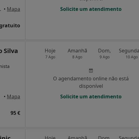
, Ponta Delgada
•
Mapa
Solicite um atendimento
 gratuito
 Silva
Hoje
Amanhã
Dom,
7 Ago
8 Ago
9 Ago
10 Ago
nista
O agendamento online não está
disponível
imbra
•
Mapa
Solicite um atendimento
95 €
inic
Hoje
Amanhã
Dom,