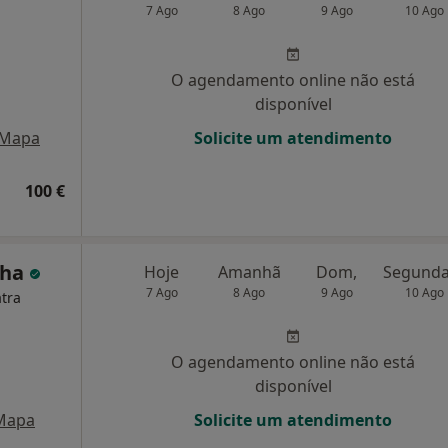
7 Ago
8 Ago
9 Ago
10 Ago
O agendamento online não está
disponível
Mapa
Solicite um atendimento
100 €
cha
Hoje
Amanhã
Dom,
7 Ago
8 Ago
9 Ago
10 Ago
atra
O agendamento online não está
disponível
Mapa
Solicite um atendimento