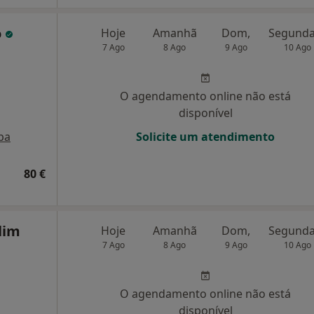
o
Hoje
Amanhã
Dom,
7 Ago
8 Ago
9 Ago
10 Ago
O agendamento online não está
disponível
pa
Solicite um atendimento
80 €
lim
Hoje
Amanhã
Dom,
7 Ago
8 Ago
9 Ago
10 Ago
O agendamento online não está
disponível