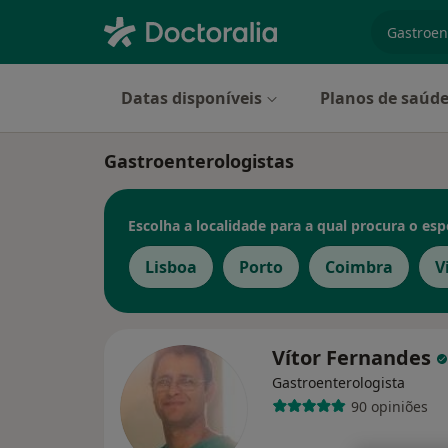
especiali
Datas disponíveis
Planos de saúd
Gastroenterologistas
Escolha a localidade para a qual procura o espe
Lisboa
Porto
Coimbra
V
Vítor Fernandes
Gastroenterologista
90 opiniões