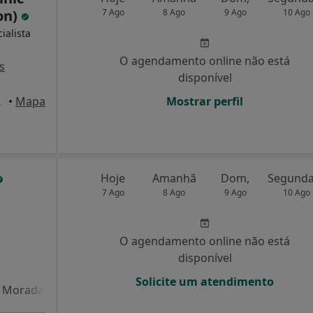
on)
7 Ago
8 Ago
9 Ago
10 Ago
ialista
O agendamento online não está
s
disponível
 Lisboa
•
Mapa
Mostrar perfil
Hoje
Amanhã
Dom,
7 Ago
8 Ago
9 Ago
10 Ago
O agendamento online não está
disponível
Solicite um atendimento
Morada 4