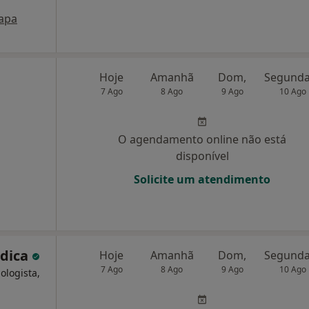
apa
Hoje
Amanhã
Dom,
7 Ago
8 Ago
9 Ago
10 Ago
O agendamento online não está
disponível
Solicite um atendimento
édica
Hoje
Amanhã
Dom,
7 Ago
8 Ago
9 Ago
10 Ago
ologista,