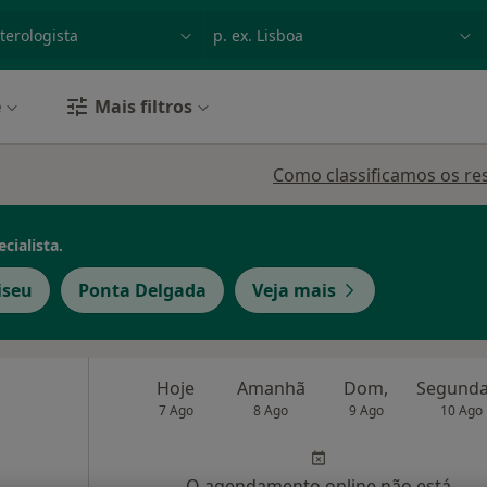
dade, doença ou nome
p. ex. Lisboa
e
Mais filtros
Como classificamos os re
cialista.
iseu
Ponta Delgada
Veja mais
Hoje
Amanhã
Dom,
7 Ago
8 Ago
9 Ago
10 Ago
O agendamento online não está