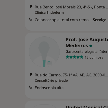
Rua Bento José Morais 23, 4º-S -
Clínica Endoderm
Colonoscopia total com remoção de pólipos
Serviço
Prof. José Augusto
Medeiros
Gastroenterologista, Inter
13 opiniões
Rua do Carmo, 75-1º AA; AB; AC. 3000-098 Coimbra, Co
Consultório privado
Endoscopia alta
United Medical Cl