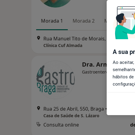
Morada 1
Morada 2
Morada 3
Rua Manuel Tito de Morais, 2, Caparica
•
Clínica Cuf Almada
A sua p
Ao aceitar,
Dra. Armanda Cr
semelhante
Gastroenterologista
hábitos de
configuraç
Rua 25 de Abril, 550, Braga
•
Mapa
Casa de Saúde de S. Lázaro
Consulta online
d