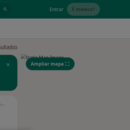
Entrar
É médico?
sultados
Ampliar mapa
Segunda-feira
Ter,
Qua
Qui,
11 Ago
12 Ago
13 Ago