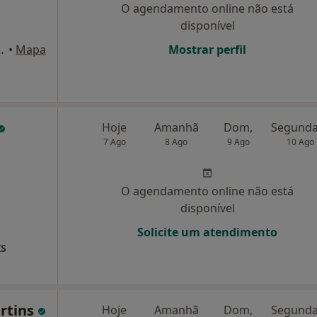
O agendamento online não está
disponível
s nº1, esc. 2, Lisboa
•
Mapa
Mostrar perfil
Hoje
Amanhã
Dom,
7 Ago
8 Ago
9 Ago
10 Ago
O agendamento online não está
disponível
Solicite um atendimento
IS
artins
Hoje
Amanhã
Dom,