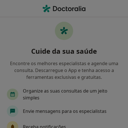
Men
Transtornos Da Alimentação • Almada, Lisboa
Filters
• 1
Mapa
Transtornos da Alimentação, Almada
Cuide da sua saúde
Como classificamos os resultados
Encontre os melhores especialistas e agende uma
consulta. Descarregue o App e tenha acesso a
Qual é a especialização que procura?
ferramentas exclusivas e gratuitas.
Psicólogo
Nutricionista
Psiquiatra
P
Organize as suas consultas de um jeito
simples
Envie mensagens para os especialistas
Receba notificações