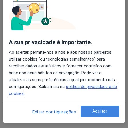
Dra. Carolina Cornara
Psicólogo
8 opiniões
A sua privacidade é importante.
Morada 1
Morada 2
Ao aceitar, permite-nos a nós e aos nossos parceiros
utilizar cookies (ou tecnologias semelhantes) para
R. Rodrigues Sampaio 76, Lisboa
•
Mapa
recolher dados estatísticos e fornecer conteúdo com
Consultório privado
base nos seus hábitos de navegação. Pode ver e
Primeira consulta Psicologia
45 €
atualizar as suas preferências a qualquer momento nas
configurações. Saiba mais na
política de privacidade e de
Esse especialista não oferece agendamento online para esse endereço.
cookies.
Solicite um atendimento
Aceitar
Editar configurações