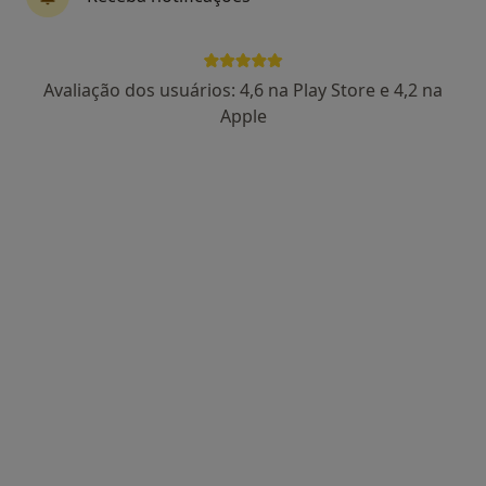
Dr. Miguel Montenegro
Avaliação dos usuários: 4,6 na Play Store e 4,2 na
Psicólogo
Apple
13 opiniões
Avenida 5 de Outubro 122, Lisboa
•
Mapa
Consultório Miguel Montenegro
Consulta online
65 €
Esse especialista não oferece agendamento online para esse endereço.
Solicite um atendimento