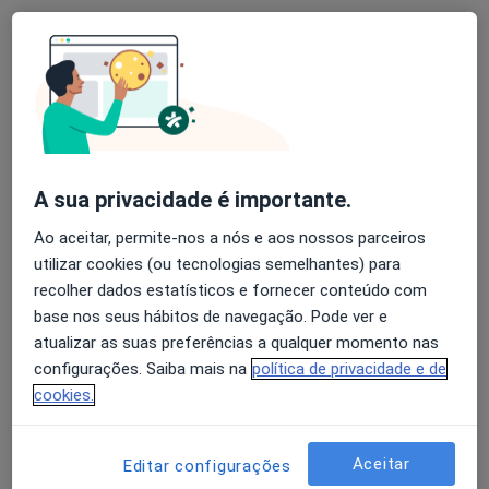
Pedro Paulo Duarte
Psicólogo
21 opiniões
Lisboa
•
Mapa
Consultório privado
A sua privacidade é importante.
Primeira consulta Psicologia
65 €
Ao aceitar, permite-nos a nós e aos nossos parceiros
Esse especialista não oferece agendamento online para esse endereço.
utilizar cookies (ou tecnologias semelhantes) para
recolher dados estatísticos e fornecer conteúdo com
Solicite um atendimento
base nos seus hábitos de navegação. Pode ver e
atualizar as suas preferências a qualquer momento nas
configurações. Saiba mais na
política de privacidade e de
cookies.
Aceitar
Editar configurações