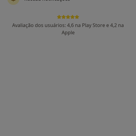
Daniel Horta
Avaliação dos usuários: 4,6 na Play Store e 4,2 na
Psicólogo
Apple
Rua JOAQUIM ANTONIO AGUIAR 45 2 DTO, Lisboa
•
Mapa
Psykhé
Consulta online
30 €
Esse especialista não oferece agendamento online para esse endereço.
Solicite um atendimento