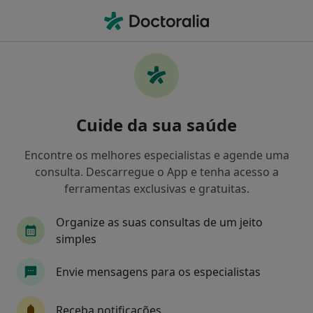
Men
Transtorno Obsessivo-Compulsivo • Lisboa, Lisboa
Filters
• 1
Mapa
Transtorno Obsessivo-Compulsivo, Lisboa
Cuide da sua saúde
Como classificamos os resultados
Encontre os melhores especialistas e agende uma
consulta. Descarregue o App e tenha acesso a
Qual é a especialização que procura?
ferramentas exclusivas e gratuitas.
Psicólogo
Psiquiatra
Cardiologista
I
Organize as suas consultas de um jeito
simples
Envie mensagens para os especialistas
Receba notificações